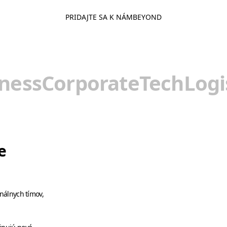
PRIDAJTE SA K NÁM
BEYOND
ness
Corporate
Tech
Logi
e
nálnych tímov,