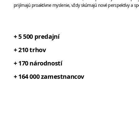
prijímajú proaktívne myslenie, vždy skúmajú nové perspektívy a spô
+ 5 500 predajní
+ 210 trhov
+ 170 národností
+ 164 000 zamestnancov