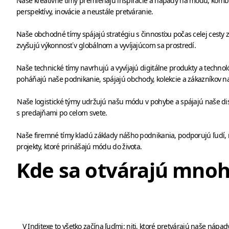
Naše kreatívne tímy premieňajú inšpirácie a nápady na módu, komb
perspektívy, inovácie a neustále pretváranie.
Naše obchodné tímy spájajú stratégiu s činnosťou počas celej cesty
zvyšujú výkonnosť v globálnom a vyvíjajúcom sa prostredí.
Naše technické tímy navrhujú a vyvíjajú digitálne produkty a technoló
poháňajú naše podnikanie, spájajú obchody, kolekcie a zákazníkov n
Naše logistické týmy udržujú našu módu v pohybe a spájajú naše di
s predajňami po celom svete.
Naše firemné tímy kladú základy nášho podnikania, podporujú ľudí,
projekty, ktoré prinášajú módu do života.
Kde sa otvárajú mnoh
V Inditexe to všetko začína ľuďmi: niti, ktoré pretvárajú naše náp