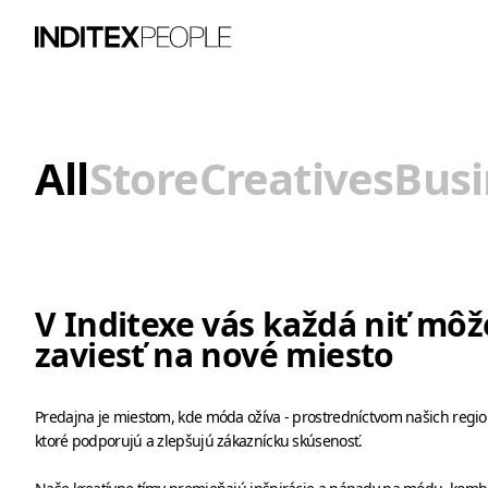
All
Store
Creatives
Busi
V Inditexe vás každá niť môž
zaviesť na nové miesto
Predajna je miestom, kde móda ožíva - prostredníctvom našich regio
ktoré podporujú a zlepšujú zákaznícku skúsenosť.