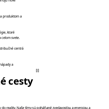
inujú nové
 za produktom a
gie, ktoré
a celom svete.
stribučné centrá
 nápady a
é cesty
ady do reality. Naše tímy sú poháňané zvedavosťou a energiou a