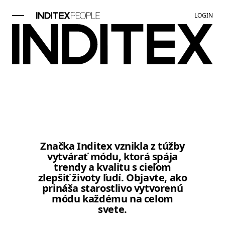
LOGIN
Položka obrázok 1 z 1. Čiernobie
Značka Inditex vznikla z túžby
vytvárať módu, ktorá spája
trendy a kvalitu s cieľom
zlepšiť životy ľudí. Objavte, ako
prináša starostlivo vytvorenú
módu každému na celom
svete.