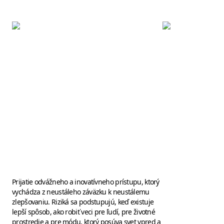
Prijatie odvážneho a inovatívneho prístupu, ktorý
vychádza z neustáleho záväzku k neustálemu
zlepšovaniu. Riziká sa podstupujú, keď existuje
lepší spôsob, ako robiť veci pre ľudí, pre životné
prostredie a pre módu, ktorý posúva svet vpred a