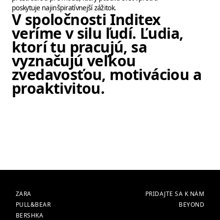
poskytuje najinšpiratívnejší zážitok.
V spoločnosti Inditex
veríme v silu ľudí. Ľudia,
ktorí tu pracujú, sa
vyznačujú veľkou
zvedavosťou, motiváciou a
proaktivitou.
Položka obrázok 1 z 6. Čiernobie
ZNAČKY
HLAVNÁ
ZARA
PRIDAJTE SA K NÁM
PULL&BEAR
BEYOND
BERSHKA