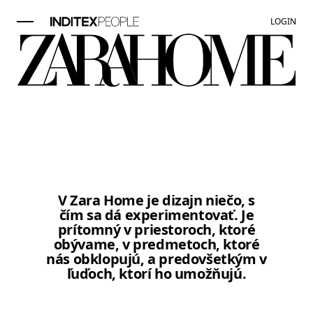
LOGIN
Položka obrázok 1 z 1. Tichý int
V Zara Home je dizajn niečo, s
čím sa dá experimentovať. Je
prítomný v priestoroch, ktoré
obývame, v predmetoch, ktoré
nás obklopujú, a predovšetkým v
ľuďoch, ktorí ho umožňujú.