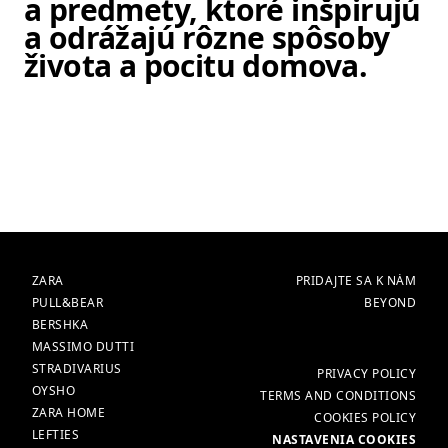
a predmety, ktoré inšpirujú
a odrážajú rôzne spôsoby
života a pocitu domova.
Položka obrázok 1 z 1. Sochársky
ZNAČKY
HLAVNÁ
ZARA
PRIDAJTE SA K NÁM
PULL&BEAR
BEYOND
BERSHKA
MASSIMO DUTTI
STRADIVARIUS
VIAC
PRIVACY POLICY
OYSHO
TERMS AND CONDITIONS
ZARA HOME
COOKIES POLICY
LEFTIES
NASTAVENIA COOKIES