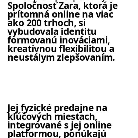
Spoločnosť Zara, ktorá je
prítomná online na viac
ako 200 trhoch, si
vybudovala identitu
formovanú inováciami,
kreatívnou flexibilitou a
neustálym zlepšovaním.
Položka obrázok 1 z 6. Žena sa pr
Jej fyzické predajne na
kľúčových miestach,
integrované s jej online
platformou, ponúkajú