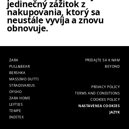
jedinečný zážitok z
nakupovania, ktorý sa
neustále vyvíja a znovu
obnovuje.
ZNAČKY
HLAVNÁ
ZARA
PRIDAJTE SA K NÁM
PULL&BEAR
BEYOND
BERSHKA
MASSIMO DUTTI
STRADIVARIUS
VIAC
PRIVACY POLICY
OYSHO
TERMS AND CONDITIONS
ZARA HOME
COOKIES POLICY
LEFTIES
NASTAVENIA COOKIES
TEMPE
JAZYK
INDITEX