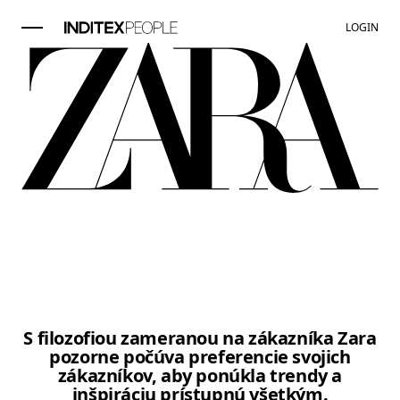
LOGIN
Položka obrázok 1 z 3. Žena má n
S filozofiou zameranou na zákazníka Zara
pozorne počúva preferencie svojich
zákazníkov, aby ponúkla trendy a
inšpiráciu prístupnú všetkým.