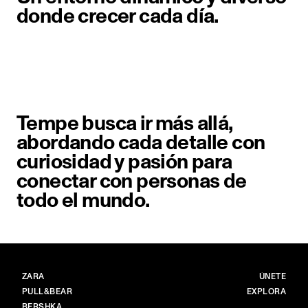
donde crecer cada día.
Tempe busca ir más allá,
abordando cada detalle con
curiosidad y pasión para
conectar con personas de
todo el mundo.
MARCAS
PRINCIPAL
ZARA
ÚNETE
PULL&BEAR
EXPLORA
BERSHKA