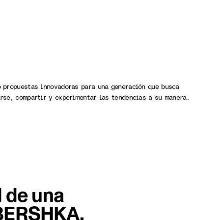
 cabeza utilizando una cinta métrica, contra una pared de color cl
 propuestas innovadoras para una generación que busca
rse, compartir y experimentar las tendencias a su manera.
 de una
 #BERSHKA.
Elem