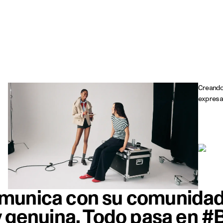
rrodilla mientras ajusta unos pantalones anchos en un maniquí sin
Creando
expresa
munica con su comunidad
 y genuina. Todo pasa en