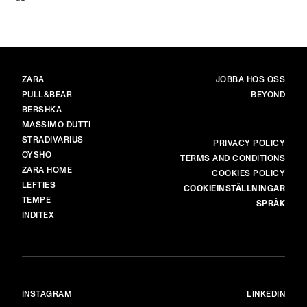
VARUMÄRKEN
HUVUD
ZARA
JOBBA HOS OSS
PULL&BEAR
BEYOND
BERSHKA
MASSIMO DUTTI
STRADIVARIUS
MER
PRIVACY POLICY
OYSHO
TERMS AND CONDITIONS
ZARA HOME
COOKIES POLICY
LEFTIES
COOKIEINSTÄLLNINGAR
TEMPE
SPRÅK
INDITEX
INSTAGRAM
LINKEDIN