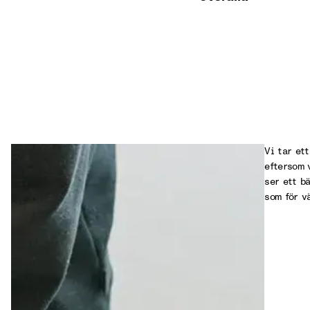
Vi tar ett
eftersom v
ser ett b
som för v