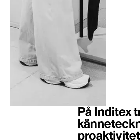
På Inditex 
känneteckna
proaktivitet