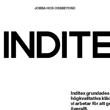
JOBBA HOS OSS
BEYOND
Inditex grundades
högkvalitativa klä
vi arbetar för att 
överallt.