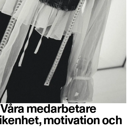
t. Våra medarbetare
ikenhet, motivation och
Objek