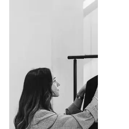
Objekt bild 1 av 1. Svartvit scen med en