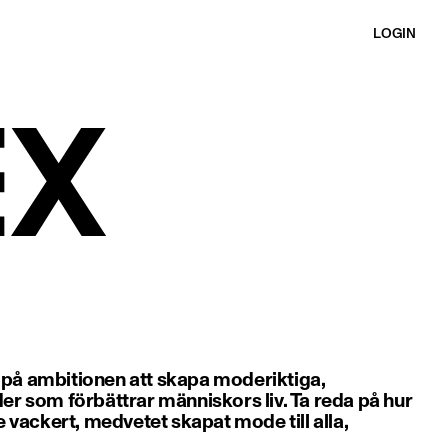
LOGIN
 på ambitionen att skapa moderiktiga,
der som förbättrar människors liv. Ta reda på hur
ge vackert, medvetet skapat mode till alla,