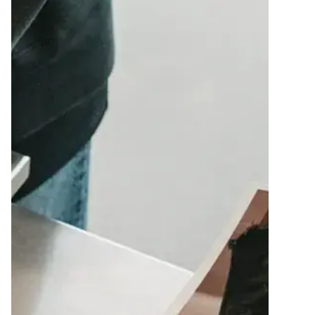
 kvinna som tittar på ett klädställ i en modern butik med minimalisti