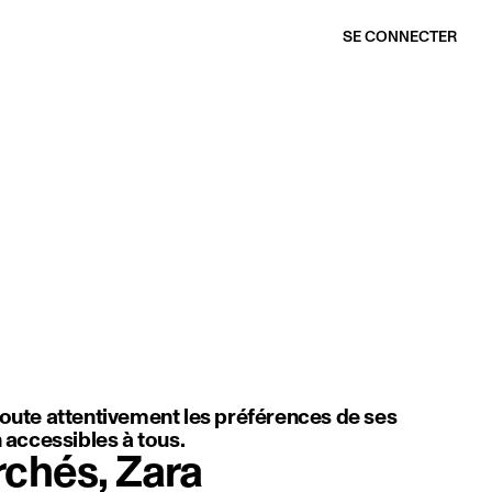
SE CONNECTER
et en valeur la douceur du mouvement, la légèreté du tissu et une s
coute attentivement les préférences de ses
n accessibles à tous.
rchés, Zara