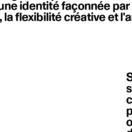
 une identité façonnée par
 la flexibilité créative et l
S
s
c
p
o