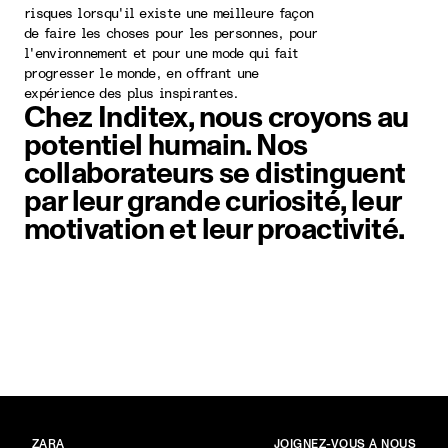
risques lorsqu'il existe une meilleure façon
de faire les choses pour les personnes, pour
l'environnement et pour une mode qui fait
progresser le monde, en offrant une
expérience des plus inspirantes.
Chez Inditex, nous croyons au
potentiel humain. Nos
collaborateurs se distinguent
par leur grande curiosité, leur
motivation et leur proactivité.
Élément image 1 sur 6. Photo en n
MARQUES
PRINCIPAL
ZARA
JOIGNEZ-VOUS À NOUS