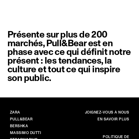
Élément image 1 sur 1. Une femme 
Présente sur plus de 200
marchés, Pull&Bear est en
phase avec ce qui définit notre
présent : les tendances, la
culture et tout ce qui inspire
son public.
MARQUES
PRINCIPAL
ZARA
JOIGNEZ-VOUS À NOUS
PULL&BEAR
EN SAVOIR PLUS
BERSHKA
MASSIMO DUTTI
PLUS
POLITIQUE DE