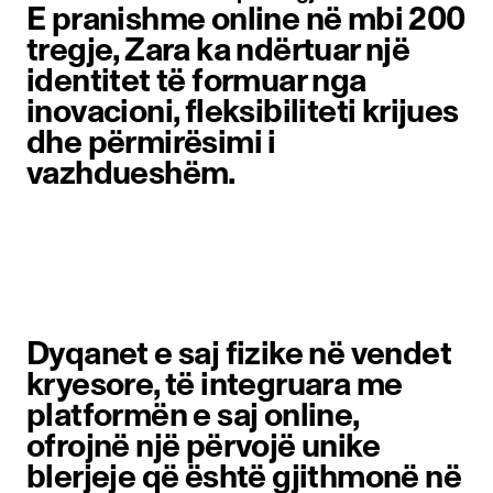
E pranishme online në mbi 200
tregje, Zara ka ndërtuar një
identitet të formuar nga
inovacioni, fleksibiliteti krijues
dhe përmirësimi i
vazhdueshëm.
Artikulli imazh 1 nga 6. Një grua
Dyqanet e saj fizike në vendet
kryesore, të integruara me
platformën e saj online,
ofrojnë një përvojë unike
blerjeje që është gjithmonë në