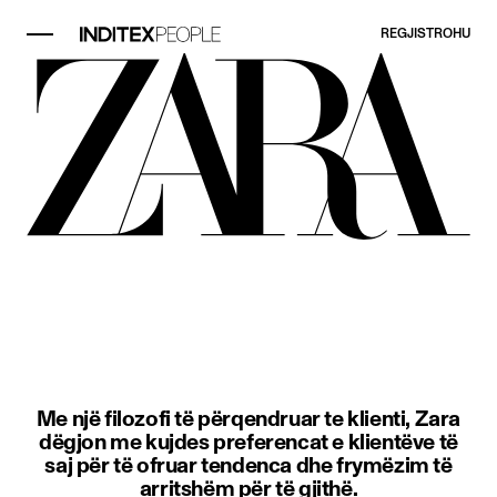
REGJISTROHU
Artikulli imazh 1 nga 3. Një grua 
Me një filozofi të përqendruar te klienti, Zara
dëgjon me kujdes preferencat e klientëve të
saj për të ofruar tendenca dhe frymëzim të
arritshëm për të gjithë.