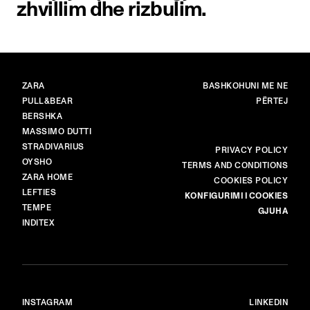
zhvillim dhe rizbulim.
MARKAT
KRYESORE
ZARA
BASHKOHUNI ME NE
PULL&BEAR
PËRTEJ
BERSHKA
MASSIMO DUTTI
STRADIVARIUS
MË SHUMË
PRIVACY POLICY
OYSHO
TERMS AND CONDITIONS
ZARA HOME
COOKIES POLICY
LEFTIES
KONFIGURIMI I COOKIES
TEMPE
GJUHA
INDITEX
INSTAGRAM
LINKEDIN