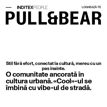
LOGHEAZĂ-TE​
Element imagine 1 din 1. Prim-plan
Stil fără efort, conectat la cultură, mereu cu un
pas înainte.
O comunitate ancorată în
cultura urbană. «Cool»-ul se
îmbină cu vibe-ul de stradă.
Element imagine 1 din 1. O femeie