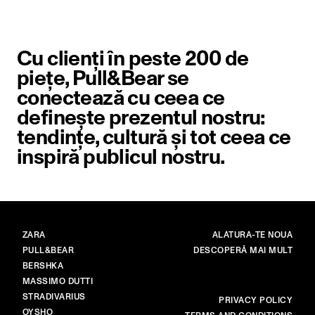
Cu clienți în peste 200 de
piețe, Pull&Bear se
conectează cu ceea ce
definește prezentul nostru:
tendințe, cultură și tot ceea ce
inspiră publicul nostru.
BRANDURI
PRINCIPAL
ZARA
ALĂTURĂ-TE NOUĂ
PULL&BEAR
DESCOPERĂ MAI MULT
BERSHKA
MASSIMO DUTTI
STRADIVARIUS
MAI MULT
PRIVACY POLICY
OYSHO