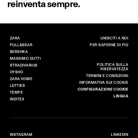
reinventa sempre.
BRAND
PRINCIPALE
ZARA
UNISCITI A NOI
PULL&BEAR
PER SAPERNE DI PIÙ
BERSHKA
MASSIMO DUTTI
ALTRO
POLITICA SULLA
STRADIVARIUS
RISERVATEZZA
OYSHO
TERMINI E CONDIZIONI
ZARA HOME
INFORMATIVA SUI COOKIE
LEFTIES
CONFIGURAZIONE COOKIE
TEMPE
LINGUA
INDITEX
INSTAGRAM
LINKEDIN