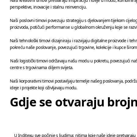
Naši kreativni timovi pretvaraju inspiraciju i ideje u modu, kombinira
perspektive, inovacije i stalnu reinvenciju.
Naši poslovni timovi povezuju strategiju s djelovanjem tijekom cijelo
proizvoda, potičući performanse u globalnom okruženju koje se razv
Naši tehnološki timovi dizajniraju i razvijaju digitalne proizvode i teh
pokreću naše poslovanje, povezujući trgovine, kolekcije i kupce širom 
Naši logistički timovi održavaju našu modu u pokretu, povezujući naš
centre s trgovinama diljem svijeta.
Naši korporativni timovi postavljaju temelje našeg poslovanja, podrža
ideje i projekte koji oživljavaju modu.
Gdje se otvaraju brojn
U Inditexu sve počinje s ljudima: nitima koje naše ideje pretvaraju 