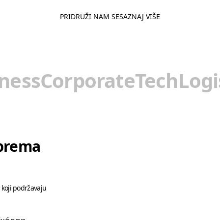
PRIDRUŽI NAM SE
SAZNAJ VIŠE
ness
Corporate
Tech
Logi
 prema
 koji podržavaju