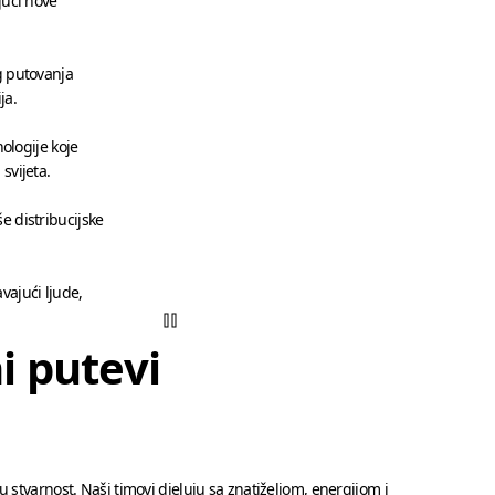
jući nove
g putovanja
ija.
nologije koje
svijeta.
e distribucijske
vajući ljude,
i putevi
u stvarnost. Naši timovi djeluju sa znatiželjom, energijom i