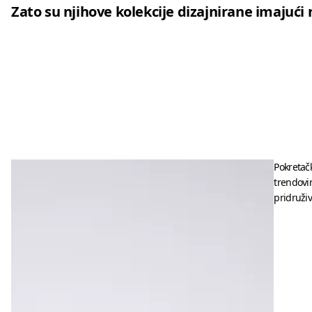
Zato su njihove kolekcije dizajnirane imajući n
Pokretačk
trendovi
pridruži