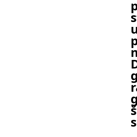
p
s
p
m
D
g
r
g
š
s