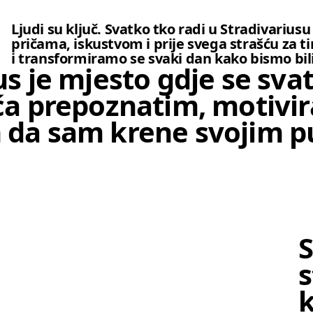
Ljudi su ključ. Svatko tko radi u Stradivarius
pričama, iskustvom i prije svega strašću z
i transformiramo se svaki dan kako bismo bili 
us je mjesto gdje se sva
ća prepoznatim, motivir
 da sam krene svojim p
S
s
k