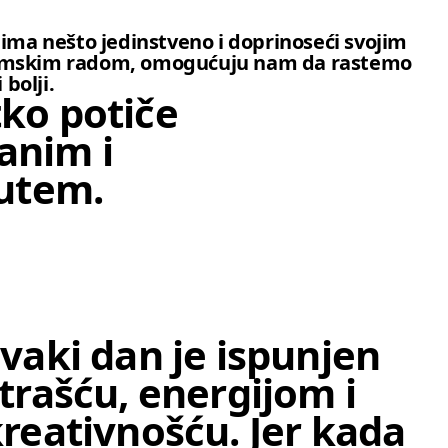
u ima nešto jedinstveno i doprinoseći svojim
a timskim radom, omogućuju nam da rastemo
bolji.
tko potiče
anim i
Stavk
utem.
vaki dan je ispunjen
trašću, energijom i
reativnošću. Jer kada