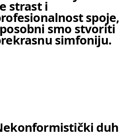
e strast i
rofesionalnost spoje,
posobni smo stvoriti
rekrasnu simfoniju.
ekonformistički duh