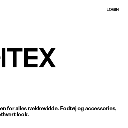
LOGIN
den for alles rækkevidde. Fodtøj og accessories,
thvert look.