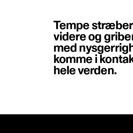
Tempe stræber e
videre og gribe
med nysgerrigh
komme i konta
hele verden.