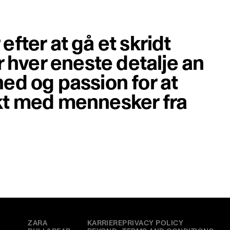
fter at gå et skridt
r hver eneste detalje an
ed og passion for at
kt med mennesker fra
MÆRKER
HOVED
MERE
ZARA
KARRIERE
PRIVACY POLICY