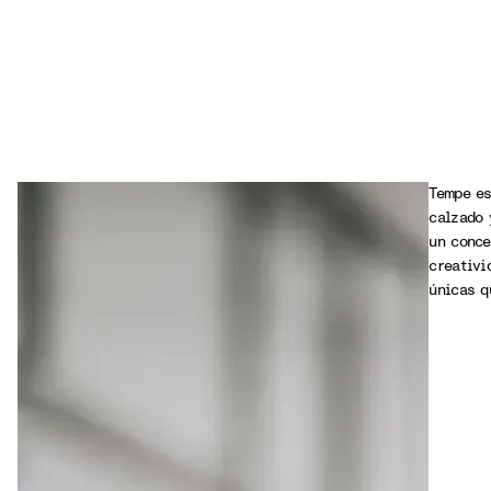
Tempe es
calzado 
un conce
creativi
únicas q