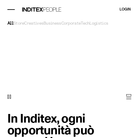
LOGIN
All
Store
Creatives
Business
Corporate
Tech
Logistics
In Inditex, ogni
opportunità può