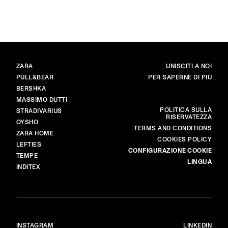
BRAND
PRINCIPALE
ZARA
UNISCITI A NOI
PULL&BEAR
PER SAPERNE DI PIÙ
BERSHKA
MASSIMO DUTTI
ALTRO
POLITICA SULLA
STRADIVARIUS
RISERVATEZZA
OYSHO
TERMS AND CONDITIONS
ZARA HOME
COOKIES POLICY
LEFTIES
CONFIGURAZIONE COOKIE
TEMPE
LINGUA
INDITEX
INSTAGRAM
LINKEDIN