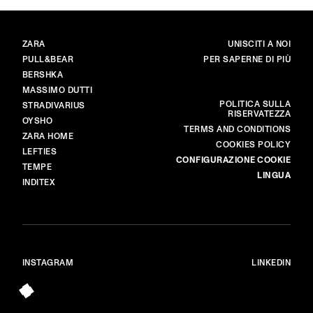
BRAND
PRINCIPALE
ZARA
UNISCITI A NOI
PULL&BEAR
PER SAPERNE DI PIÙ
BERSHKA
MASSIMO DUTTI
ALTRO
POLITICA SULLA
STRADIVARIUS
RISERVATEZZA
OYSHO
TERMS AND CONDITIONS
ZARA HOME
COOKIES POLICY
LEFTIES
CONFIGURAZIONE COOKIE
TEMPE
LINGUA
INDITEX
INSTAGRAM
LINKEDIN
© ALL RIGHTS RESERVED