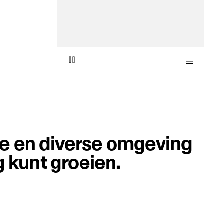
video-item 1 van 1.
e en diverse omgeving
g kunt groeien.