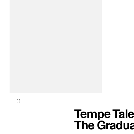
video-item 1 van 1.
Tempe Tale
The Gradua