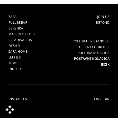
BRENDOVI
POČETNA
ZARA
JOIN US
PULL&BEAR
BEYOND
BERSHKA
MASSIMO DUTTI
STRADIVARIUS
VIŠE
POLITIKA PRIVATNOSTI
OYSHO
USLOVI I ODREDBE
ZARA HOME
POLITIKA KOLAČIĆA
LEFTIES
POSTAVKE KOLAČIĆA
TEMPE
JEZIK
INDITEX
INSTAGRAM
LINKEDIN
© ALL RIGHTS RESERVED