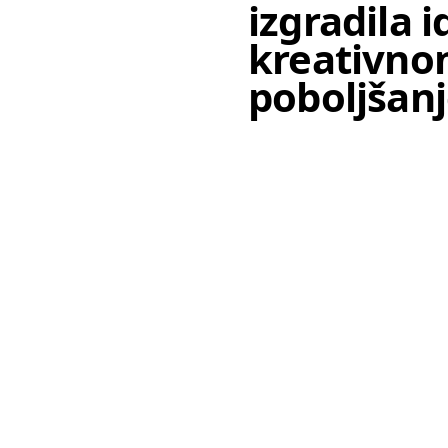
izgradila 
kreativnom
poboljšan