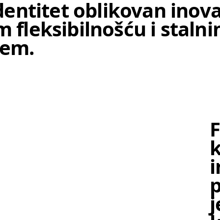
identitet oblikovan inov
 fleksibilnošću i staln
jem.
F
k
i
j