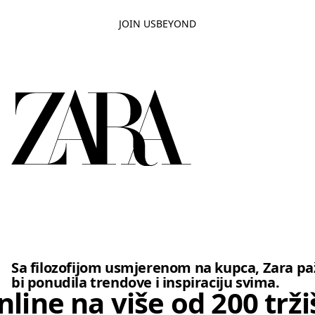
JOIN US
BEYOND
 bijelu haljinu bez leđa i nježnih tankih naramenica, naglašavajući 
Sa filozofijom usmjerenom na kupca, Zara paž
bi ponudila trendove i inspiraciju svima.
line na više od 200 trži