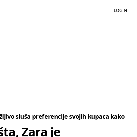
LOGIN
mekoću pokreta, laganu tkaninu i elegantnu, minimalističku siluetu.
ljivo sluša preferencije svojih kupaca kako
šta, Zara je