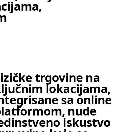
acijama,
im
Stavk
izičke trgovine na
ljučnim lokacijama,
ntegrisane sa online
platformom, nude
edinstveno iskustvo