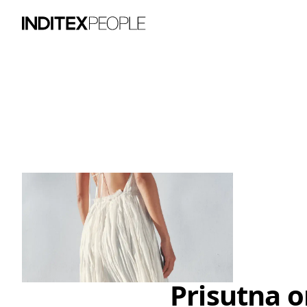
Stavka slika 1 od 3. Žena nosi lepršavu
Prisutna on