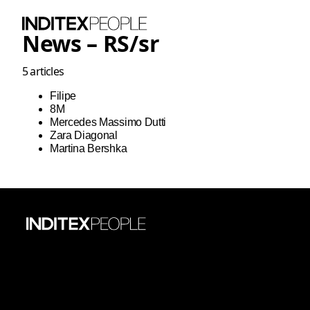
News –
RS
/
sr
5
articles
Filipe
8M
Mercedes Massimo Dutti
Zara Diagonal
Martina Bershka