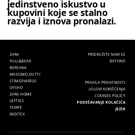
jedinstveno iskustvo u
kupovini koje se stalno
razvija i iznova pronalazi.
BRENDOVI
GLAVNA
ZARA
PRIDRUŽITE NAM SE
PULL&BEAR
BEYOND
BERSHKA
MASSIMO DUTTI
STRADIVARIUS
VIŠE
PRAVILA PRIVATNOSTI
OYSHO
USLOVI KORIŠĆENJA
ZARA HOME
COOKIES POLICY
LEFTIES
PODEŠAVANJE KOLAČIĆA
TEMPE
JEZIK
INDITEX