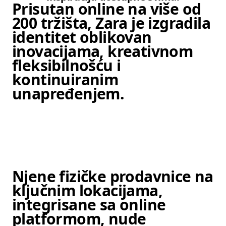
Prisutan online na više od
200 tržišta, Zara je izgradila
identitet oblikovan
inovacijama, kreativnom
fleksibilnošću i
kontinuiranim
unapređenjem.
Stavka slika 1 od 6. Žena hoda gra
Njene fizičke prodavnice na
ključnim lokacijama,
integrisane sa online
platformom, nude