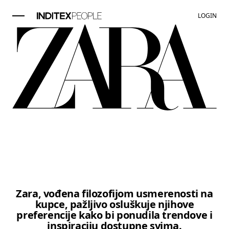
LOGIN
Stavka slika 1 od 3. Žena nosi le
Zara, vođena filozofijom usmerenosti na
kupce, pažljivo osluškuje njihove
preferencije kako bi ponudila trendove i
inspiraciju dostupne svima.