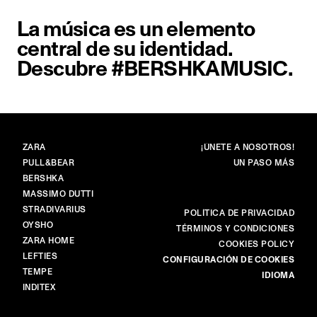
La música es un elemento
central de su identidad.
Descubre #BERSHKAMUSIC.
MARCAS
PRINCIPAL
ZARA
¡ÚNETE A NOSOTROS!
PULL&BEAR
UN PASO MÁS
BERSHKA
MASSIMO DUTTI
STRADIVARIUS
MÁS
POLÍTICA DE PRIVACIDAD
OYSHO
TÉRMINOS Y CONDICIONES
ZARA HOME
COOKIES POLICY
LEFTIES
CONFIGURACIÓN DE COOKIES
TEMPE
IDIOMA
INDITEX