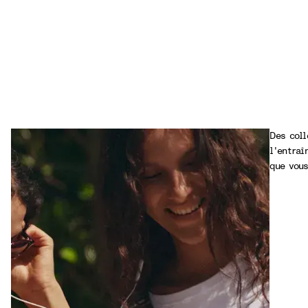
Des coll
l'entraî
que vous