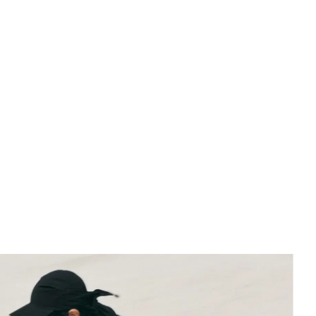
des matériaux de conception sur une table, vêtues de tenues décon