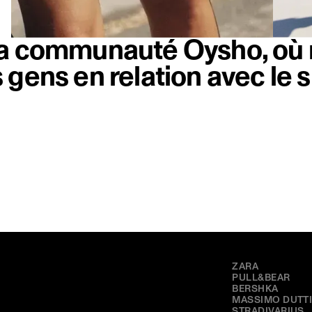
la communauté Oysho, où
 gens en relation avec le s
MARQUES
ZARA
PULL&BEAR
BERSHKA
MASSIMO DUTT
STRADIVARIUS