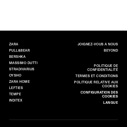
Élément image 1 sur 6. Photo en n
MARQUES
PRINCIPAL
ZARA
JOIGNEZ-VOUS À NOUS
PULL&BEAR
BEYOND
BERSHKA
MASSIMO DUTTI
PLUS
POLITIQUE DE
STRADIVARIUS
CONFIDENTIALITÉ
OYSHO
TERMES ET CONDITIONS
ZARA HOME
POLITIQUE RELATIVE AUX
COOKIES
LEFTIES
CONFIGURATION DES
TEMPE
COOKIES
INDITEX
LANGUE