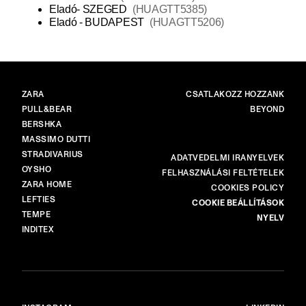
Eladó- SZEGED
(
HUAGTT5385
)
Eladó - BUDAPEST
(
HUAGTT5206
)
MÁRKÁK
FŐ
ZARA
CSATLAKOZZ HOZZÁNK
PULL&BEAR
BEYOND
BERSHKA
MASSIMO DUTTI
STRADIVARIUS
TÖBB
ADATVÉDELMI IRÁNYELVEK
OYSHO
FELHASZNÁLÁSI FELTÉTELEK
ZARA HOME
COOKIES POLICY
LEFTIES
COOKIE BEÁLLÍTÁSOK
TEMPE
NYELV
INDITEX