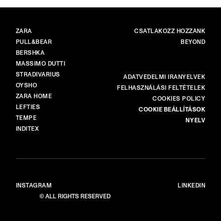
MÁRKÁK
FŐ
ZARA
CSATLAKOZZ HOZZÁNK
PULL&BEAR
BEYOND
BERSHKA
MASSIMO DUTTI
STRADIVARIUS
TÖBB
ADATVÉDELMI IRÁNYELVEK
OYSHO
FELHASZNÁLÁSI FELTÉTELEK
ZARA HOME
COOKIES POLICY
LEFTIES
COOKIE BEÁLLÍTÁSOK
TEMPE
NYELV
INDITEX
INSTAGRAM
LINKEDIN
© ALL RIGHTS RESERVED