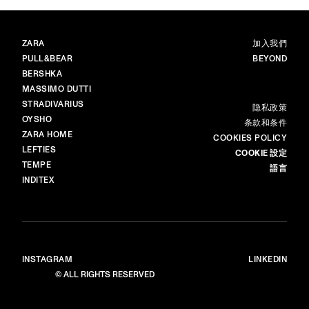
品牌
主頁
ZARA
加入我們
PULL&BEAR
BEYOND
BERSHKA
MASSIMO DUTTI
STRADIVARIUS
更多
隐私政策​
OYSHO
条款和条件
ZARA HOME
COOKIES POLICY
LEFTIES
COOKIE 設定
TEMPE
語言
INDITEX
INSTAGRAM
LINKEDIN
© ALL RIGHTS RESERVED