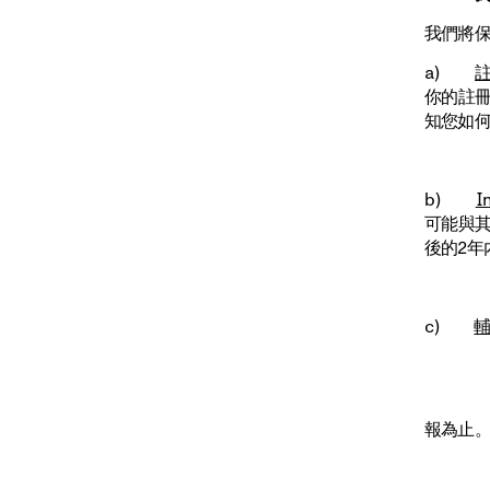
我們將
a)
你的註
知您如
b)
I
可能與
後的2年
c)
報為止