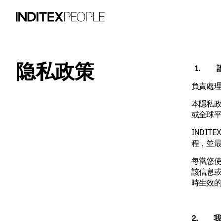
隐私政策​
1. 
負責處理資
本隱私政策
或全球
INDIT
程，並
每當您使
該信息
時生效
2. 