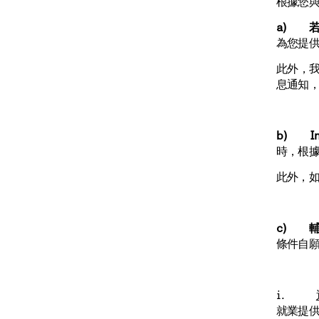
根據您
a) 
為您提
此外，
息通知
b) In
時，根據
此外，如
c) 
條件自
i.
就業提