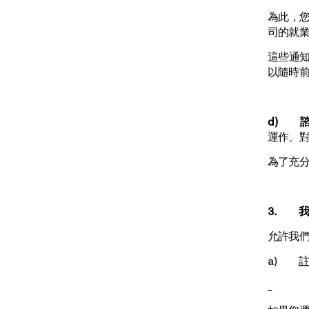
為此，您
司的就
這些通
以隨時前
d) 
運作、對
為了充
3. 
允許我
a)