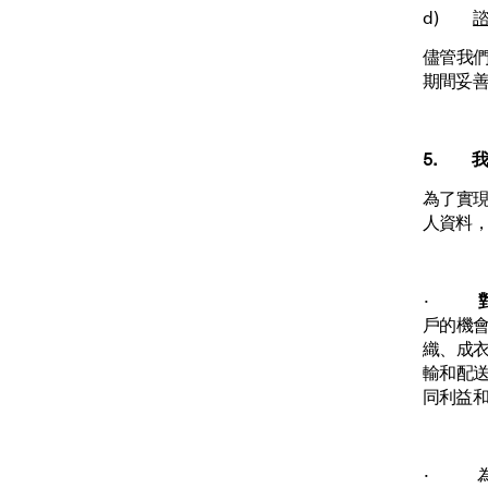
d)
儘管我
期間妥
5. 
為了實
人資料
·
戶的機會
織、成
輸和配
同利益
· 為