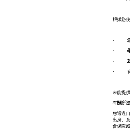
根據您
· 您
·
·
· 有
未能提
有
關所
您通過
出身、
會保障