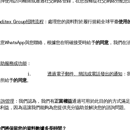
選擇使用訪問權限或通過社交網絡登錄，在您授權從社交網絡分配您
nditex Group招聘流程
：處理您的資料對於履行規範全球平臺
使用
意WhatsApp與您聯絡，根據您在明確接受時給予
的同意
，我們在
輔助服務或功能
：
i.
透過電子郵件、簡訊或電話發出的通知
：
時所給予
的同意
。
諮詢管理
：我們認為，我們有
正當權益
通過可用於此目的的方式滿
的利益，因為這讓我們能夠為您提供充分協助並解決您的諮詢問題。
我們將保留您的資料數據多長時間？