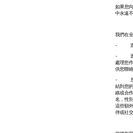
如果您
中永遠
我們在
- 透
- 透
處理您作
供您聯
- 您
結到您
絡或合
名，性
這些額
伴或社