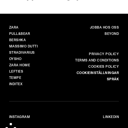
VARUMÄRKEN
HUVUD
ZARA
JOBBA HOS OSS
PULL&BEAR
BEYOND
BERSHKA
MASSIMO DUTTI
STRADIVARIUS
MER
PRIVACY POLICY
OYSHO
TERMS AND CONDITIONS
ZARA HOME
COOKIES POLICY
LEFTIES
COOKIEINSTÄLLNINGAR
TEMPE
SPRÅK
INDITEX
INSTAGRAM
LINKEDIN
© ALL RIGHTS RESERVED