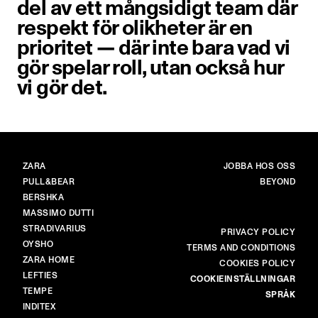
del av ett mångsidigt team där
respekt för olikheter är en
prioritet — där inte bara vad vi
gör spelar roll, utan också hur
vi gör det.
VARUMÄRKEN
HUVUD
ZARA
JOBBA HOS OSS
PULL&BEAR
BEYOND
BERSHKA
MASSIMO DUTTI
STRADIVARIUS
MER
PRIVACY POLICY
OYSHO
TERMS AND CONDITIONS
ZARA HOME
COOKIES POLICY
LEFTIES
COOKIEINSTÄLLNINGAR
TEMPE
SPRÅK
INDITEX