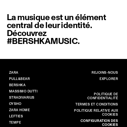
La musique est un élément
central de leur identité.
Découvrez
#BERSHKAMUSIC.
MARQUES
PRINCIPAL
ZARA
REJOINS-NOUS
PULL&BEAR
EXPLORER
BERSHKA
MASSIMO DUTTI
PLUS
POLITIQUE DE
STRADIVARIUS
CONFIDENTIALITÉ
OYSHO
TERMES ET CONDITIONS
ZARA HOME
POLITIQUE RELATIVE AUX
COOKIES
LEFTIES
CONFIGURATION DES
TEMPE
COOKIES