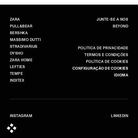
MARCAS
MENU
ZARA
JUNTE-SE A NÓS
PULL&BEAR
BEYOND
BERSHKA
MASSIMO DUTTI
STRADIVARIUS
MAIS
POLÍTICA DE PRIVACIDADE
OYSHO
TERMOS E CONDIÇÕES
ZARA HOME
POLÍTICA DE COOKIES
LEFTIES
CONFIGURAÇÃO DE COOKIES
TEMPE
IDIOMA
INDITEX
INSTAGRAM
LINKEDIN
© ALL RIGHTS RESERVED