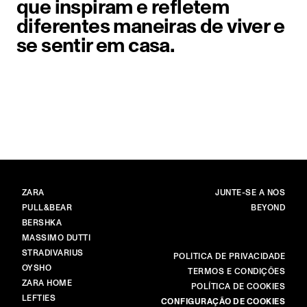
que inspiram e refletem
diferentes maneiras de viver e
se sentir em casa.
Elemento imagem 1 de 1. Uma com
MARCAS
MENU
ZARA
JUNTE-SE A NÓS
PULL&BEAR
BEYOND
BERSHKA
MASSIMO DUTTI
STRADIVARIUS
MAIS
POLÍTICA DE PRIVACIDADE
OYSHO
TERMOS E CONDIÇÕES
ZARA HOME
POLÍTICA DE COOKIES
LEFTIES
CONFIGURAÇÃO DE COOKIES