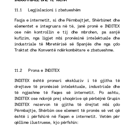
11.1 Legjislacioni i zbatueshëm
Faqja e internetit, si dhe Përmbajtjet, Shërbimet dhe
elementet e integruara në të, janë pronë e INDITEX
ose nën kontrollin e tij dhe mbrohen, pa asnjë
kufizim, nga ligjet mbi pronësinë intelektuale dhe
industriale të Mbretërisë së Spanjës dhe nga çdo
Traktat dhe Konventë ndërkombëtare e zbatueshme.
11.2 Prona e INDITEX
INDITEX është pronari ekskluziv i të gjitha të
drejtave të pronësisë intelektuale, industriale dhe
të ngjashme të Faqes së internetit. Po ashtu,
INDITEX ose ndonjë prej shoqërive që përbëjnë Grupin
INDITEX rezervon të gjitha të drejtat mbi çdo
Përmbajtje, Shërbim ose element të pronës së vet që
është i përfshirë në Faqen e internetit. Vetëm për
qëllime ilustruese, kjo përfshin: