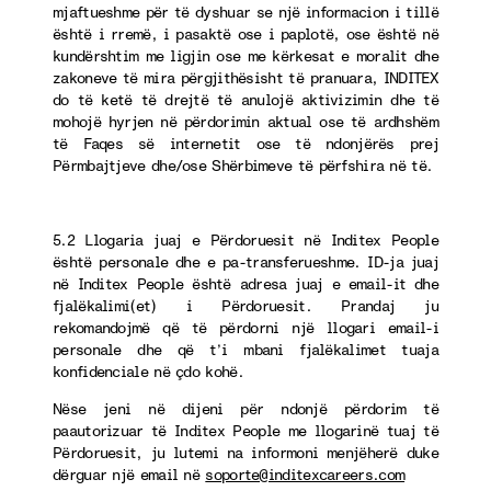
mjaftueshme për të dyshuar se një informacion i tillë
është i rremë, i pasaktë ose i paplotë, ose është në
kundërshtim me ligjin ose me kërkesat e moralit dhe
zakoneve të mira përgjithësisht të pranuara, INDITEX
do të ketë të drejtë të anulojë aktivizimin dhe të
mohojë hyrjen në përdorimin aktual ose të ardhshëm
të Faqes së internetit ose të ndonjërës prej
Përmbajtjeve dhe/ose Shërbimeve të përfshira në të.
5.2 Llogaria juaj e Përdoruesit në Inditex People
është personale dhe e pa-transferueshme. ID-ja juaj
në Inditex People është adresa juaj e email-it dhe
fjalëkalimi(et) i Përdoruesit. Prandaj ju
rekomandojmë që të përdorni një llogari email-i
personale dhe që t’i mbani fjalëkalimet tuaja
konfidenciale në çdo kohë.
Nëse jeni në dijeni për ndonjë përdorim të
paautorizuar të Inditex People me llogarinë tuaj të
Përdoruesit, ju lutemi na informoni menjëherë duke
dërguar një email në
soporte@inditexcareers.com