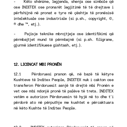
- Këto shënime, legjenda, shenja ose simbole që
ose INDITEX ose pronarët legjitimë të të drejtave i
përfshijnë në pronat e tyre në çështje të pronësisë
intelektuale ose industriale (si p.sh., copyright, ©,
® dhe ™, etj.).
- Pajisje teknike mbrojtjeje ose identifikimi që
përmbajtjet mund të përmbajnë (si p.sh. filigrane,
gjurmë identifikuese gishtash, etj.).
12. LICENCAT MBI PRONËN
12.1 Përdoruesi pranon që, në bazë të këtyre
Kushteve të Inditex People, INDITEX nuk i cakton ose
transferon Përdoruesit asnjë të drejtë mbi Pronën e
vet ose mbi ndonjë pronë të palëve të treta. INDITEX
vetëm e autorizon Përdoruesin të hyjë në to dhe t’i
përdorë ato në përputhje me kushtet e përcaktuara
në këto Kushte të Inditex People.