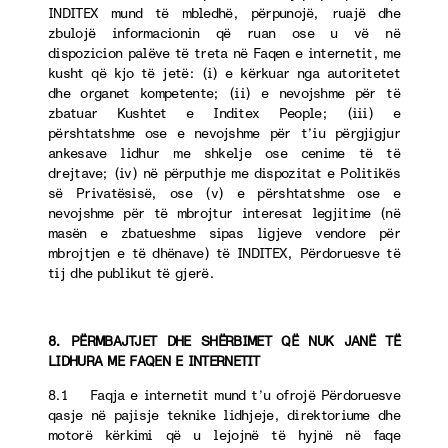
INDITEX mund të mbledhë, përpunojë, ruajë dhe
zbulojë informacionin që ruan ose u vë në
dispozicion palëve të treta në Faqen e internetit, me
kusht që kjo të jetë: (i) e kërkuar nga autoritetet
dhe organet kompetente; (ii) e nevojshme për të
zbatuar Kushtet e Inditex People; (iii) e
përshtatshme ose e nevojshme për t’iu përgjigjur
ankesave lidhur me shkelje ose cenime të të
drejtave; (iv) në përputhje me dispozitat e Politikës
së Privatësisë, ose (v) e përshtatshme ose e
nevojshme për të mbrojtur interesat legjitime (në
masën e zbatueshme sipas ligjeve vendore për
mbrojtjen e të dhënave) të INDITEX, Përdoruesve të
tij dhe publikut të gjerë.
8. PËRMBAJTJET DHE SHËRBIMET QË NUK JANË TË
LIDHURA ME FAQEN E INTERNETIT
8.1 Faqja e internetit mund t’u ofrojë Përdoruesve
qasje në pajisje teknike lidhjeje, direktoriume dhe
motorë kërkimi që u lejojnë të hyjnë në faqe