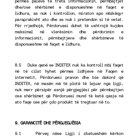
përmes palëve të treta informacionin, përmbajtjet
dhe/ose shërbimet e disponueshme në faqet e
lidhura, as nuk i kontrollon, miraton apo mbikëqyr
paraprakisht ato dhe as nuk i pretendon si të vetat.
Për rrjedhojë, Përdoruesi duhet të ushtrojë kujdes
maksimal në vlerësimin dhe përdorimin e
informacionit, përmbajtjeve dhe shërbimeve të
disponueshme në faqet e lidhura.
8.5 Duke qenë se INDITEX nuk ka kontroll mbi faqet
në të cilat hyhet përmes lidhjeve në Faqen e
internetit, Përdoruesi pranon dhe bie dakord që
INDITEX, në masën më të plotë të lejuar nga ligji,
nuk merr përsipër asnjë përgjegjësi për përmbajtjen
ose shërbimet që Përdoruesi mund të ketë qasje në
ato faqe ose për çdo produkt të tregtuar në to.
9. GARANCITË DHE PËRGJEGJËSIA
9.1 Përveç nëse Ligji i zbatueshëm kërkon