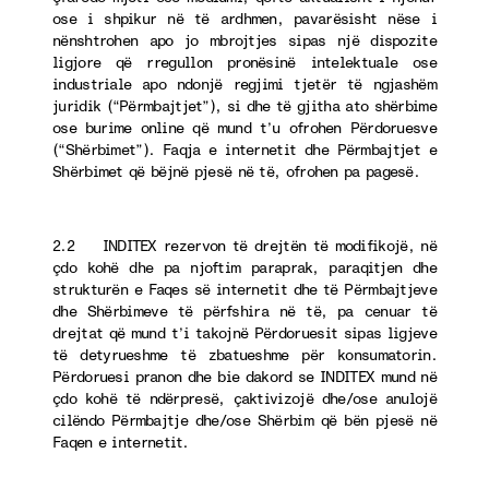
ose i shpikur në të ardhmen, pavarësisht nëse i
nënshtrohen apo jo mbrojtjes sipas një dispozite
ligjore që rregullon pronësinë intelektuale ose
industriale apo ndonjë regjimi tjetër të ngjashëm
juridik (“Përmbajtjet”), si dhe të gjitha ato shërbime
ose burime online që mund t’u ofrohen Përdoruesve
(“Shërbimet”). Faqja e internetit dhe Përmbajtjet e
Shërbimet që bëjnë pjesë në të, ofrohen pa pagesë.
2.2 INDITEX rezervon të drejtën të modifikojë, në
çdo kohë dhe pa njoftim paraprak, paraqitjen dhe
strukturën e Faqes së internetit dhe të Përmbajtjeve
dhe Shërbimeve të përfshira në të, pa cenuar të
drejtat që mund t’i takojnë Përdoruesit sipas ligjeve
të detyrueshme të zbatueshme për konsumatorin.
Përdoruesi pranon dhe bie dakord se INDITEX mund në
çdo kohë të ndërpresë, çaktivizojë dhe/ose anulojë
cilëndo Përmbajtje dhe/ose Shërbim që bën pjesë në
Faqen e internetit.