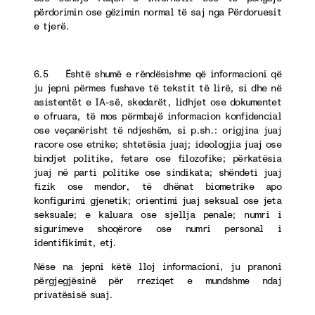
përdorimin ose gëzimin normal të saj nga Përdoruesit
e tjerë.
6.5 Është shumë e rëndësishme që informacioni që
ju jepni përmes fushave të tekstit të lirë, si dhe në
asistentët e IA-së, skedarët, lidhjet ose dokumentet
e ofruara, të mos përmbajë informacion konfidencial
ose veçanërisht të ndjeshëm, si p.sh.: origjina juaj
racore ose etnike; shtetësia juaj; ideologjia juaj ose
bindjet politike, fetare ose filozofike; përkatësia
juaj në parti politike ose sindikata; shëndeti juaj
fizik ose mendor, të dhënat biometrike apo
konfigurimi gjenetik; orientimi juaj seksual ose jeta
seksuale; e kaluara ose sjellja penale; numri i
sigurimeve shoqërore ose numri personal i
identifikimit, etj.
Nëse na jepni këtë lloj informacioni, ju pranoni
përgjegjësinë për rreziqet e mundshme ndaj
privatësisë suaj.