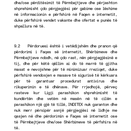
dhe/ose përditësimit të Përmbajtjeve dhe përjashton
shprehimisht çdo përgjegjësi për gabime ose lëshime
në informacionin e përfshirë në Faqen e internetit,
duke përfshirë vendet vakante dhe ofertat e punës të
shpallura në të.
9.2 Përdoruesi është i vetëdijshëm dhe pranon që
përdorimi i Faqes së internetit, Shërbimeve dhe
Përmbajtjeve ndodh, në çdo rast, nën përgjegjësinë e
tij, dhe për këtë qëllim ai do të marrë të gjitha
masat e nevojshme për të minimizuar rreziqet, duke
përfshirë vendosjen e masave të sigurisë të kërkuara
për të garantuar procedurat antivirus dhe
rikuperimin e të dhënave. Për rrjedhojë, përveç
rasteve kur Ligji parashikon shprehimisht të
kundërtën dhe vetëm në masën në të cilën e
parashikon një gjë të tillë, INDITEX nuk garanton dhe
nuk merr përsipër asnjë përgjegjësi në lidhje me
qasjen në dhe përdorimin e Faqes së internetit ose
të Përmbajtjeve dhe/ose Shërbimeve të përfshira në
të.