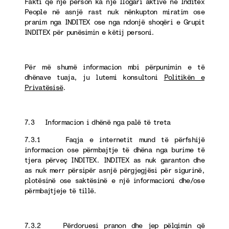
Fakti që një person ka një llogari aktive në Inditex
People në asnjë rast nuk nënkupton miratim ose
pranim nga INDITEX ose nga ndonjë shoqëri e Grupit
INDITEX për punësimin e këtij personi.
Për më shumë informacion mbi përpunimin e të
dhënave tuaja, ju lutemi konsultoni
Politikën e
Privatësisë
.
7.3 Informacion i dhënë nga palë të treta
7.3.1 Faqja e internetit mund të përfshijë
informacion ose përmbajtje të dhëna nga burime të
tjera përveç INDITEX. INDITEX as nuk garanton dhe
as nuk merr përsipër asnjë përgjegjësi për sigurinë,
plotësinë ose saktësinë e një informacioni dhe/ose
përmbajtjeje të tillë.
7.3.2 Përdoruesi pranon dhe jep pëlqimin që