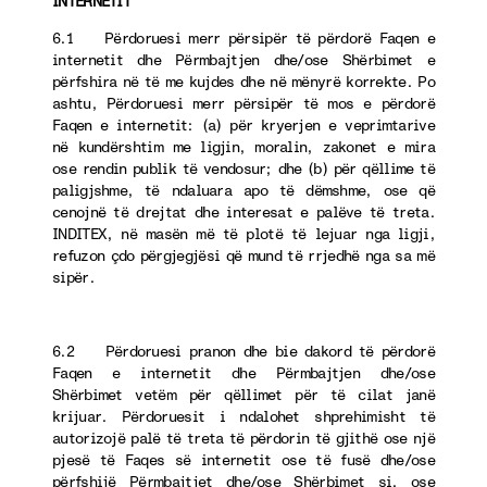
INTERNETIT
6.1 Përdoruesi merr përsipër të përdorë Faqen e
internetit dhe Përmbajtjen dhe/ose Shërbimet e
përfshira në të me kujdes dhe në mënyrë korrekte. Po
ashtu, Përdoruesi merr përsipër të mos e përdorë
Faqen e internetit: (a) për kryerjen e veprimtarive
në kundërshtim me ligjin, moralin, zakonet e mira
ose rendin publik të vendosur; dhe (b) për qëllime të
paligjshme, të ndaluara apo të dëmshme, ose që
cenojnë të drejtat dhe interesat e palëve të treta.
INDITEX, në masën më të plotë të lejuar nga ligji,
refuzon çdo përgjegjësi që mund të rrjedhë nga sa më
sipër.
6.2 Përdoruesi pranon dhe bie dakord të përdorë
Faqen e internetit dhe Përmbajtjen dhe/ose
Shërbimet vetëm për qëllimet për të cilat janë
krijuar. Përdoruesit i ndalohet shprehimisht të
autorizojë palë të treta të përdorin të gjithë ose një
pjesë të Faqes së internetit ose të fusë dhe/ose
përfshijë Përmbajtjet dhe/ose Shërbimet si, ose