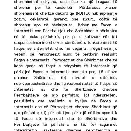
shprehimisht ndryshe, ose nëse ka një tregues të
shprehur për të kundërtën, Përdoruesi pranon
shprehimisht dhe bie dakord që INDITEX nuk jep asnjë
zotim, deklaratë, garanci ose siguri, qoftë të
shprehur apo të nënkuptuar, lidhur me Faqen e
internetit ose Përmbajtjet dhe Shërbimet e përfshira
në të, duke përfshirë, por pa u kufizuar në: (a)
disponueshmërinë dhe vazhdimësinë e funksionimit të
Faqes së internetit dhe, në veçanti, megjithëse jo
vetëm, që Përdoruesit mund të përdorin realisht
Faqen e internetit, Përmbajtjet dhe Shërbimet dhe të
kenë qasje në faqet e ndryshme të internetit që
përbëjnë Faqen e internetit ose ato prej të cilave
ofrohen Shërbimet; (b) nivelet e cilësisë,
ndërveprueshmërisë dhe funksionalitetit të Faqes së
internetit, si dhe të Shërbimeve dhe/ose
Përmbajtjeve që ajo përfshin; (c) ndërprerjen,
pezullimin ose anulimin e hyrjes në Faqen e
internetit dhe në Përmbajtjet dhe/ose Shërbimet që
ajo përfshin; (d) përshtatjen për një qëllim specifik
të Faqes së internetit dhe të Shërbimeve dhe
Përmbajtjeve të përfshira në të; (e) sigurinë,
integritetin, saktësinë dhe/ose përditësimin e