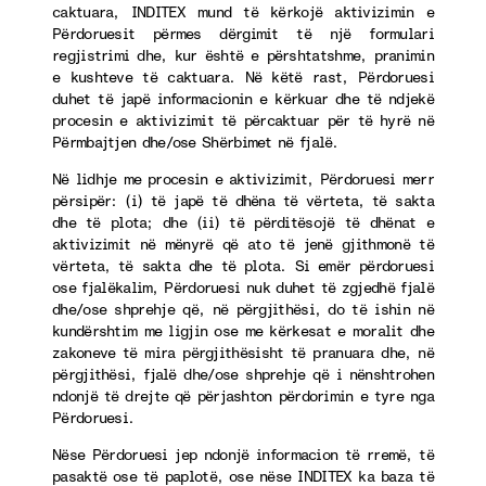
caktuara, INDITEX mund të kërkojë aktivizimin e
Përdoruesit përmes dërgimit të një formulari
regjistrimi dhe, kur është e përshtatshme, pranimin
e kushteve të caktuara. Në këtë rast, Përdoruesi
duhet të japë informacionin e kërkuar dhe të ndjekë
procesin e aktivizimit të përcaktuar për të hyrë në
Përmbajtjen dhe/ose Shërbimet në fjalë.
Në lidhje me procesin e aktivizimit, Përdoruesi merr
përsipër: (i) të japë të dhëna të vërteta, të sakta
dhe të plota; dhe (ii) të përditësojë të dhënat e
aktivizimit në mënyrë që ato të jenë gjithmonë të
vërteta, të sakta dhe të plota. Si emër përdoruesi
ose fjalëkalim, Përdoruesi nuk duhet të zgjedhë fjalë
dhe/ose shprehje që, në përgjithësi, do të ishin në
kundërshtim me ligjin ose me kërkesat e moralit dhe
zakoneve të mira përgjithësisht të pranuara dhe, në
përgjithësi, fjalë dhe/ose shprehje që i nënshtrohen
ndonjë të drejte që përjashton përdorimin e tyre nga
Përdoruesi.
Nëse Përdoruesi jep ndonjë informacion të rremë, të
pasaktë ose të paplotë, ose nëse INDITEX ka baza të