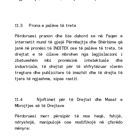
11.3 Prona e palëve të treta
Përdoruesi pranon dhe bie dakord se në Faqen e
internetit mund të gjejë Përmbajtje dhe Shërbime që
janë në pronësi të INDITEX ose të palëve të treta, të
drejtat e të cilave mbrohen nga legjislacioni i
zbatueshëm mbi pronësinë intelektuale dhe
industriale, të drejtat për të shfrytëzuar vlerën
tregtare dhe publicitare të imazhit dhe të drejta të
tjera të ngjashme, sipas rastit.
11.4 Njoftimet për të Drejtat dhe Masat e
Mbrojtjes së të Drejtave
Përdoruesi merr përsipër të mos heqë, fshijë,
ndryshojë, manipulojë ose modifikojë në çfarëdo
mënyre: