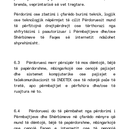
brenda, veprimtarisë së vet tregtare.
Përdorimi ose zbatimi i çfarëdo burimi teknik, logjik
ose teknologjik nëpërmjet të cilit Përdoruesit mund
të përfitojnë drejtpërdrejt ose tërthorazi nga
shfrytëzimi i paautorizuar i Përmbajtjeve dhe/ose
Shërbimeve të Faqes së internetit ndalohet
shprehimisht.
6.3 Përdoruesi merr përsipër të mos dëmtojë, bëjë
të papërdorshme, mbingarkojë ose cenojë pajisjet
dhe sistemet kompjuterike ose pajisjet e
telekomunikacionit të INDITEX ose të ndonjë pale të
tretë, apo përmbajtjet e përfshira dhe/ose të
ruajtura në to.
6.4 Përdoruesi do të përmbahet nga përdorimi i
Përmbajtjeve dhe Shërbimeve në çfarëdo mënyre që
mund të dëmtojë, bëjë të papërdorshme, mbingarkojë
ose cenojë Faqen e internetit ose të pengojë