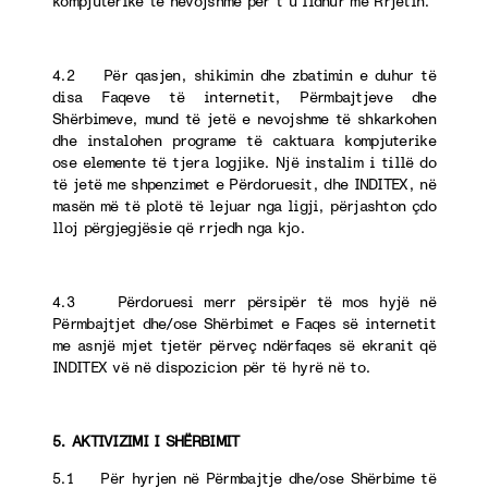
kompjuterike të nevojshme për t’u lidhur me Rrjetin.
4.2 Për qasjen, shikimin dhe zbatimin e duhur të
disa Faqeve të internetit, Përmbajtjeve dhe
Shërbimeve, mund të jetë e nevojshme të shkarkohen
dhe instalohen programe të caktuara kompjuterike
ose elemente të tjera logjike. Një instalim i tillë do
të jetë me shpenzimet e Përdoruesit, dhe INDITEX, në
masën më të plotë të lejuar nga ligji, përjashton çdo
lloj përgjegjësie që rrjedh nga kjo.
4.3 Përdoruesi merr përsipër të mos hyjë në
Përmbajtjet dhe/ose Shërbimet e Faqes së internetit
me asnjë mjet tjetër përveç ndërfaqes së ekranit që
INDITEX vë në dispozicion për të hyrë në to.
5. AKTIVIZIMI I SHËRBIMIT
5.1 Për hyrjen në Përmbajtje dhe/ose Shërbime të