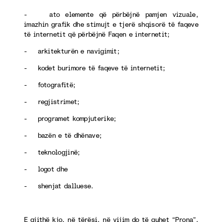
- ato elemente që përbëjnë pamjen vizuale,
imazhin grafik dhe stimujt e tjerë shqisorë të faqeve
të internetit që përbëjnë Faqen e internetit;
- arkitekturën e navigimit;
- kodet burimore të faqeve të internetit;
- fotografitë;
- regjistrimet;
- programet kompjuterike;
- bazën e të dhënave;
- teknologjinë;
- logot dhe
- shenjat dalluese.
E gjithë kjo, në tërësi, në vijim do të quhet “Prona”.