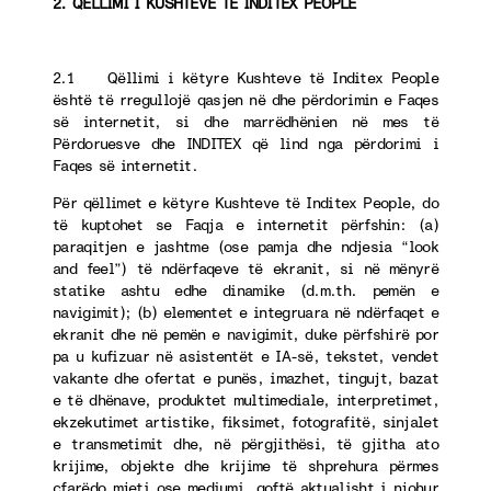
2. QËLLIMI I KUSHTEVE TË INDITEX PEOPLE
2.1 Qëllimi i këtyre Kushteve të Inditex People
është të rregullojë qasjen në dhe përdorimin e Faqes
së internetit, si dhe marrëdhënien në mes të
Përdoruesve dhe INDITEX që lind nga përdorimi i
Faqes së internetit.
Për qëllimet e këtyre Kushteve të Inditex People, do
të kuptohet se Faqja e internetit përfshin: (a)
paraqitjen e jashtme (ose pamja dhe ndjesia “look
and feel”) të ndërfaqeve të ekranit, si në mënyrë
statike ashtu edhe dinamike (d.m.th. pemën e
navigimit); (b) elementet e integruara në ndërfaqet e
ekranit dhe në pemën e navigimit, duke përfshirë por
pa u kufizuar në asistentët e IA-së, tekstet, vendet
vakante dhe ofertat e punës, imazhet, tingujt, bazat
e të dhënave, produktet multimediale, interpretimet,
ekzekutimet artistike, fiksimet, fotografitë, sinjalet
e transmetimit dhe, në përgjithësi, të gjitha ato
krijime, objekte dhe krijime të shprehura përmes
çfarëdo mjeti ose mediumi, qoftë aktualisht i njohur