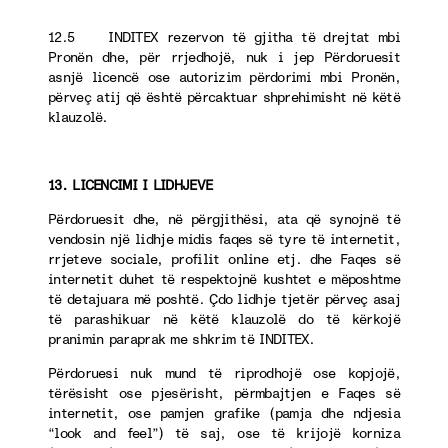
12.5 INDITEX rezervon të gjitha të drejtat mbi
Pronën dhe, për rrjedhojë, nuk i jep Përdoruesit
asnjë licencë ose autorizim përdorimi mbi Pronën,
përveç atij që është përcaktuar shprehimisht në këtë
klauzolë.
13. LICENCIMI I LIDHJEVE
Përdoruesit dhe, në përgjithësi, ata që synojnë të
vendosin një lidhje midis faqes së tyre të internetit,
rrjeteve sociale, profilit online etj. dhe Faqes së
internetit duhet të respektojnë kushtet e mëposhtme
të detajuara më poshtë. Çdo lidhje tjetër përveç asaj
të parashikuar në këtë klauzolë do të kërkojë
pranimin paraprak me shkrim të INDITEX.
Përdoruesi nuk mund të riprodhojë ose kopjojë,
tërësisht ose pjesërisht, përmbajtjen e Faqes së
internetit, ose pamjen grafike (pamja dhe ndjesia
“look and feel”) të saj, ose të krijojë korniza