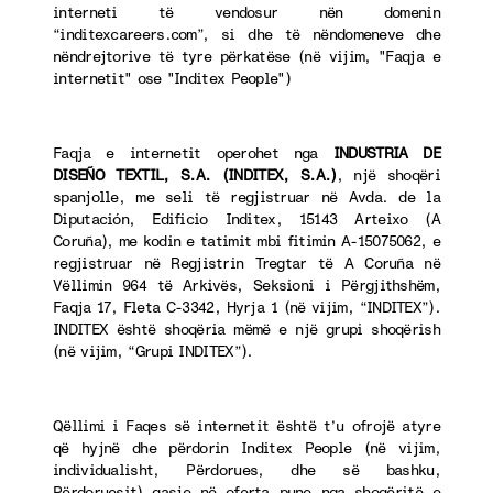
interneti të vendosur nën domenin
“inditexcareers.com”, si dhe të nëndomeneve dhe
nëndrejtorive të tyre përkatëse (në vijim, "Faqja e
internetit" ose "Inditex People")
Faqja e internetit operohet nga
INDUSTRIA DE
DISEÑO TEXTIL, S.A. (INDITEX, S.A.)
, një shoqëri
spanjolle, me seli të regjistruar në Avda. de la
Diputación, Edificio Inditex, 15143 Arteixo (A
Coruña), me kodin e tatimit mbi fitimin A-15075062, e
regjistruar në Regjistrin Tregtar të A Coruña në
Vëllimin 964 të Arkivës, Seksioni i Përgjithshëm,
Faqja 17, Fleta C-3342, Hyrja 1 (në vijim, “INDITEX”).
INDITEX është shoqëria mëmë e një grupi shoqërish
(në vijim, “Grupi INDITEX”).
Qëllimi i Faqes së internetit është t’u ofrojë atyre
që hyjnë dhe përdorin Inditex People (në vijim,
individualisht, Përdorues, dhe së bashku,
Përdoruesit) qasje në oferta pune nga shoqëritë e