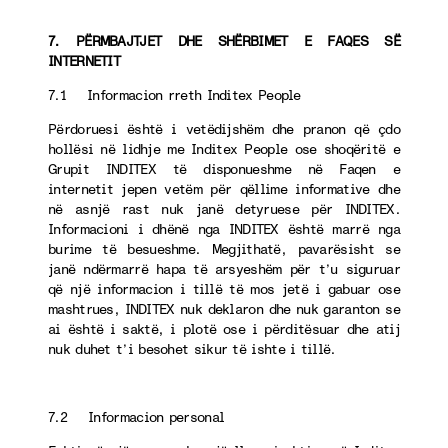
7. PËRMBAJTJET DHE SHËRBIMET E FAQES SË
INTERNETIT
7.1 Informacion rreth Inditex People
Përdoruesi është i vetëdijshëm dhe pranon që çdo
hollësi në lidhje me Inditex People ose shoqëritë e
Grupit INDITEX të disponueshme në Faqen e
internetit jepen vetëm për qëllime informative dhe
në asnjë rast nuk janë detyruese për INDITEX.
Informacioni i dhënë nga INDITEX është marrë nga
burime të besueshme. Megjithatë, pavarësisht se
janë ndërmarrë hapa të arsyeshëm për t’u siguruar
që një informacion i tillë të mos jetë i gabuar ose
mashtrues, INDITEX nuk deklaron dhe nuk garanton se
ai është i saktë, i plotë ose i përditësuar dhe atij
nuk duhet t’i besohet sikur të ishte i tillë.
7.2 Informacion personal