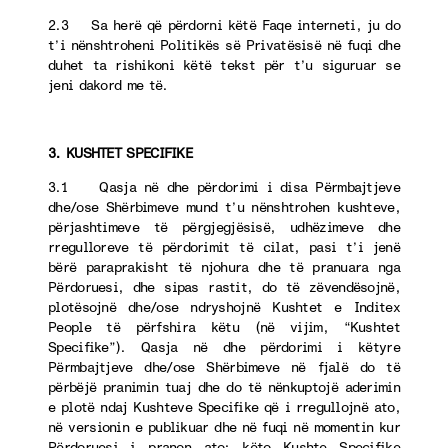
2.3 Sa herë që përdorni këtë Faqe interneti, ju do
t’i nënshtroheni Politikës së Privatësisë në fuqi dhe
duhet ta rishikoni këtë tekst për t’u siguruar se
jeni dakord me të.
3. KUSHTET SPECIFIKE
3.1 Qasja në dhe përdorimi i disa Përmbajtjeve
dhe/ose Shërbimeve mund t’u nënshtrohen kushteve,
përjashtimeve të përgjegjësisë, udhëzimeve dhe
rregulloreve të përdorimit të cilat, pasi t’i jenë
bërë paraprakisht të njohura dhe të pranuara nga
Përdoruesi, dhe sipas rastit, do të zëvendësojnë,
plotësojnë dhe/ose ndryshojnë Kushtet e Inditex
People të përfshira këtu (në vijim, “Kushtet
Specifike”). Qasja në dhe përdorimi i këtyre
Përmbajtjeve dhe/ose Shërbimeve në fjalë do të
përbëjë pranimin tuaj dhe do të nënkuptojë aderimin
e plotë ndaj Kushteve Specifike që i rregullojnë ato,
në versionin e publikuar dhe në fuqi në momentin kur
Përdoruesi i pranon ato; këto Kushte Specifike