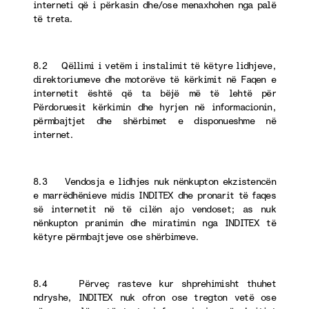
interneti që i përkasin dhe/ose menaxhohen nga palë
të treta.
8.2 Qëllimi i vetëm i instalimit të këtyre lidhjeve,
direktoriumeve dhe motorëve të kërkimit në Faqen e
internetit është që ta bëjë më të lehtë për
Përdoruesit kërkimin dhe hyrjen në informacionin,
përmbajtjet dhe shërbimet e disponueshme në
internet.
8.3 Vendosja e lidhjes nuk nënkupton ekzistencën
e marrëdhënieve midis INDITEX dhe pronarit të faqes
së internetit në të cilën ajo vendoset; as nuk
nënkupton pranimin dhe miratimin nga INDITEX të
këtyre përmbajtjeve ose shërbimeve.
8.4 Përveç rasteve kur shprehimisht thuhet
ndryshe, INDITEX nuk ofron ose tregton vetë ose