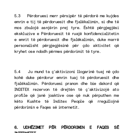
5.3 Përdoruesi merr përsipër të përdorë me kujdes
emrin e tij të përdoruesit dhe fjalëkalimin, si dhe të
mos zbulojë asnjërin prej tyre. Është përgjegjësi
ekskluzive e Përdoruesit të ruajë konfidencialitetin
e emrit të përdoruesit dhe fjalëkalimin, duke marrë
personalisht përgjegjësinë për çdo aktivitet që
kryhet ose ndodh përmes përdorimit të tyre.
5.4 Ju mund ta ç’aktivizoni llogarinë tuaj në çdo
kohë duke përdorur emrin tuaj të përdoruesit dhe
fjalëkalimin. Përdoruesi pranon dhe bie dakord që
INDITEX rezervon të drejtën të ç’aktivizojë ato
profile që janë joaktive ose që nuk përputhen me
këto Kushte të Inditex People që rregullojnë
përdorimin e Faqes së internetit.
6. UDHËZIMET PËR PËRDORIMIN E FAQES SË