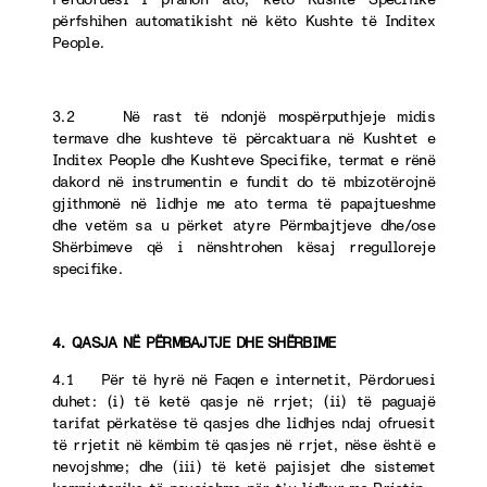
përfshihen automatikisht në këto Kushte të Inditex
People.
3.2 Në rast të ndonjë mospërputhjeje midis
termave dhe kushteve të përcaktuara në Kushtet e
Inditex People dhe Kushteve Specifike, termat e rënë
dakord në instrumentin e fundit do të mbizotërojnë
gjithmonë në lidhje me ato terma të papajtueshme
dhe vetëm sa u përket atyre Përmbajtjeve dhe/ose
Shërbimeve që i nënshtrohen kësaj rregulloreje
specifike.
4. QASJA NË PËRMBAJTJE DHE SHËRBIME
4.1 Për të hyrë në Faqen e internetit, Përdoruesi
duhet: (i) të ketë qasje në rrjet; (ii) të paguajë
tarifat përkatëse të qasjes dhe lidhjes ndaj ofruesit
të rrjetit në këmbim të qasjes në rrjet, nëse është e
nevojshme; dhe (iii) të ketë pajisjet dhe sistemet