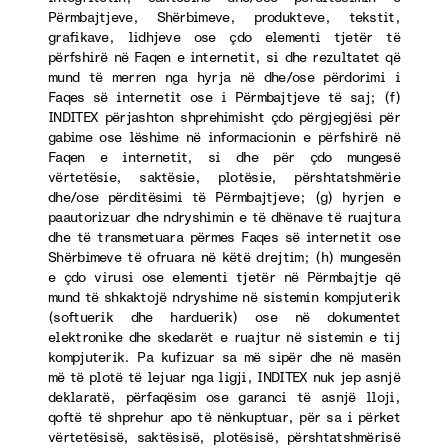
Përmbajtjeve, Shërbimeve, produkteve, tekstit,
grafikave, lidhjeve ose çdo elementi tjetër të
përfshirë në Faqen e internetit, si dhe rezultatet që
mund të merren nga hyrja në dhe/ose përdorimi i
Faqes së internetit ose i Përmbajtjeve të saj; (f)
INDITEX përjashton shprehimisht çdo përgjegjësi për
gabime ose lëshime në informacionin e përfshirë në
Faqen e internetit, si dhe për çdo mungesë
vërtetësie, saktësie, plotësie, përshtatshmërie
dhe/ose përditësimi të Përmbajtjeve; (g) hyrjen e
paautorizuar dhe ndryshimin e të dhënave të ruajtura
dhe të transmetuara përmes Faqes së internetit ose
Shërbimeve të ofruara në këtë drejtim; (h) mungesën
e çdo virusi ose elementi tjetër në Përmbajtje që
mund të shkaktojë ndryshime në sistemin kompjuterik
(softuerik dhe harduerik) ose në dokumentet
elektronike dhe skedarët e ruajtur në sistemin e tij
kompjuterik. Pa kufizuar sa më sipër dhe në masën
më të plotë të lejuar nga ligji, INDITEX nuk jep asnjë
deklaratë, përfaqësim ose garanci të asnjë lloji,
qoftë të shprehur apo të nënkuptuar, për sa i përket
vërtetësisë, saktësisë, plotësisë, përshtatshmërisë