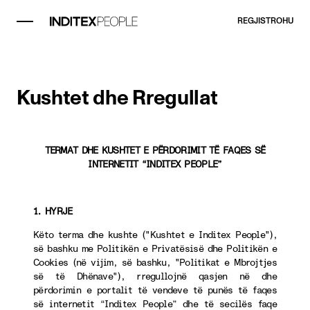
REGJISTROHU
Kushtet dhe Rregullat
TERMAT DHE KUSHTET E PËRDORIMIT TË FAQES SË
INTERNETIT “INDITEX PEOPLE”
1. HYRJE
Këto terma dhe kushte ("Kushtet e Inditex People"),
së bashku me Politikën e Privatësisë dhe Politikën e
Cookies (në vijim, së bashku, "Politikat e Mbrojtjes
së të Dhënave"), rregullojnë qasjen në dhe
përdorimin e portalit të vendeve të punës të faqes
së internetit “Inditex People” dhe të secilës faqe