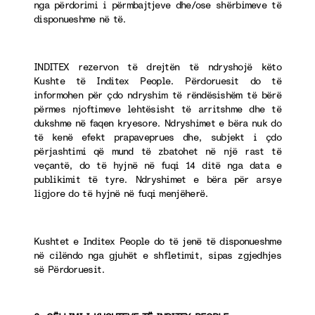
nga përdorimi i përmbajtjeve dhe/ose shërbimeve të
disponueshme në të.
INDITEX rezervon të drejtën të ndryshojë këto
Kushte të Inditex People. Përdoruesit do të
informohen për çdo ndryshim të rëndësishëm të bërë
përmes njoftimeve lehtësisht të arritshme dhe të
dukshme në faqen kryesore. Ndryshimet e bëra nuk do
të kenë efekt prapaveprues dhe, subjekt i çdo
përjashtimi që mund të zbatohet në një rast të
veçantë, do të hyjnë në fuqi 14 ditë nga data e
publikimit të tyre. Ndryshimet e bëra për arsye
ligjore do të hyjnë në fuqi menjëherë.
Kushtet e Inditex People do të jenë të disponueshme
në cilëndo nga gjuhët e shfletimit, sipas zgjedhjes
së Përdoruesit.