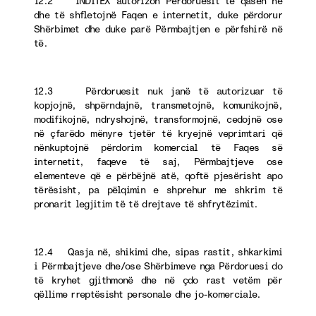
12.2 INDITEX autorizon Përdoruesit të qasen në
dhe të shfletojnë Faqen e internetit, duke përdorur
Shërbimet dhe duke parë Përmbajtjen e përfshirë në
të.
12.3 Përdoruesit nuk janë të autorizuar të
kopjojnë, shpërndajnë, transmetojnë, komunikojnë,
modifikojnë, ndryshojnë, transformojnë, cedojnë ose
në çfarëdo mënyre tjetër të kryejnë veprimtari që
nënkuptojnë përdorim komercial të Faqes së
internetit, faqeve të saj, Përmbajtjeve ose
elementeve që e përbëjnë atë, qoftë pjesërisht apo
tërësisht, pa pëlqimin e shprehur me shkrim të
pronarit legjitim të të drejtave të shfrytëzimit.
12.4 Qasja në, shikimi dhe, sipas rastit, shkarkimi
i Përmbajtjeve dhe/ose Shërbimeve nga Përdoruesi do
të kryhet gjithmonë dhe në çdo rast vetëm për
qëllime rreptësisht personale dhe jo-komerciale.