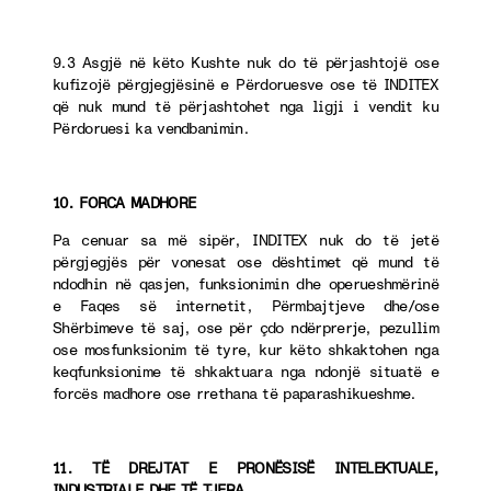
9.3 Asgjë në këto Kushte nuk do të përjashtojë ose
kufizojë përgjegjësinë e Përdoruesve ose të INDITEX
që nuk mund të përjashtohet nga ligji i vendit ku
Përdoruesi ka vendbanimin.
10. FORCA MADHORE
Pa cenuar sa më sipër, INDITEX nuk do të jetë
përgjegjës për vonesat ose dështimet që mund të
ndodhin në qasjen, funksionimin dhe operueshmërinë
e Faqes së internetit, Përmbajtjeve dhe/ose
Shërbimeve të saj, ose për çdo ndërprerje, pezullim
ose mosfunksionim të tyre, kur këto shkaktohen nga
keqfunksionime të shkaktuara nga ndonjë situatë e
forcës madhore ose rrethana të paparashikueshme.
11. TË DREJTAT E PRONËSISË INTELEKTUALE,
INDUSTRIALE DHE TË TJERA