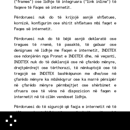
(“frames”) ose lidhje të integruara (“link inline”) të
faqeve të Faqes së internetit.
Përdoruesi nuk do të krijojë asnjë shfletues,
kornizë, konfigurim ose shirit shfletues mbi faqet e
Faqes së internetit.
Përdoruesi nuk do të bëjë asnjë deklaratë ose
tregues të rremë, të pasaktë, të gabuar ose
denigrues në lidhje me Faqen e internetit, INDITEX
ose ndonjërën nga Pronat e INDITEX dhe, në veçanti,
INDITEX nuk do të deklarojë ose në çfarëdo mënyre,
drejtpërdrejt ose tërthorazi, të nënkuptojë ose të
tregojë se INDITEX bashkëpunon me dhe/ose në
çfarëdo mënyre ka mbikëqyrur ose ka marrë përsipër
në çfarëdo mënyre përmbajtjet ose shërbimet e
ofruara ose të vëna në dispozicion në faqen e
internetit në të cilën vendoset lidhja.
Përdoruesi do të sigurojë që faqja e internetit në të
cilën vendoset lidhja të mos përmbajë asnjë markë
tregtare, emër tregtar, shenjë dalluese, emërtim,
logo, slogan ose shenja të tjera dalluese që i
përkasin INDITEX, përveç atyre shenjave që bëjnë