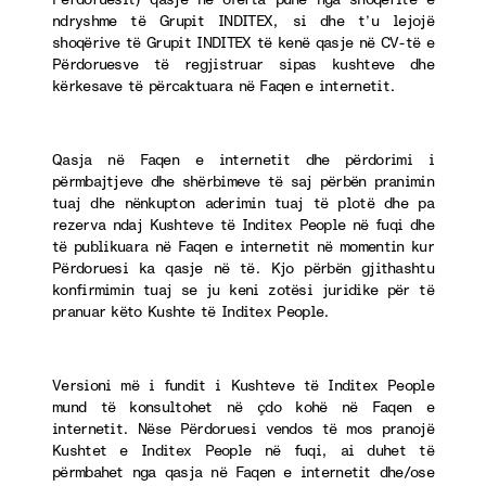
ndryshme të Grupit INDITEX, si dhe t’u lejojë
shoqërive të Grupit INDITEX të kenë qasje në CV-të e
Përdoruesve të regjistruar sipas kushteve dhe
kërkesave të përcaktuara në Faqen e internetit.
Qasja në Faqen e internetit dhe përdorimi i
përmbajtjeve dhe shërbimeve të saj përbën pranimin
tuaj dhe nënkupton aderimin tuaj të plotë dhe pa
rezerva ndaj Kushteve të Inditex People në fuqi dhe
të publikuara në Faqen e internetit në momentin kur
Përdoruesi ka qasje në të. Kjo përbën gjithashtu
konfirmimin tuaj se ju keni zotësi juridike për të
pranuar këto Kushte të Inditex People.
Versioni më i fundit i Kushteve të Inditex People
mund të konsultohet në çdo kohë në Faqen e
internetit. Nëse Përdoruesi vendos të mos pranojë
Kushtet e Inditex People në fuqi, ai duhet të
përmbahet nga qasja në Faqen e internetit dhe/ose