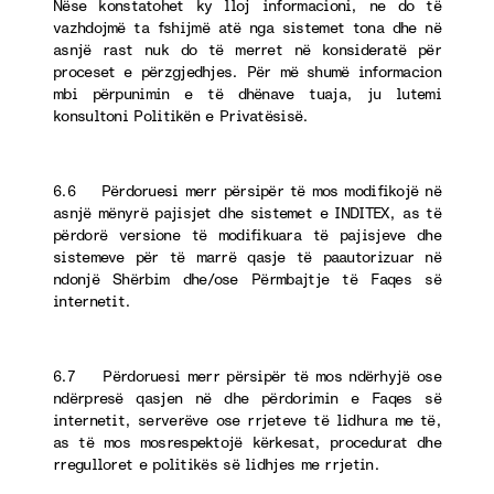
Nëse konstatohet ky lloj informacioni, ne do të
vazhdojmë ta fshijmë atë nga sistemet tona dhe në
asnjë rast nuk do të merret në konsideratë për
proceset e përzgjedhjes. Për më shumë informacion
mbi përpunimin e të dhënave tuaja, ju lutemi
konsultoni Politikën e Privatësisë.
6.6 Përdoruesi merr përsipër të mos modifikojë në
asnjë mënyrë pajisjet dhe sistemet e INDITEX, as të
përdorë versione të modifikuara të pajisjeve dhe
sistemeve për të marrë qasje të paautorizuar në
ndonjë Shërbim dhe/ose Përmbajtje të Faqes së
internetit.
6.7 Përdoruesi merr përsipër të mos ndërhyjë ose
ndërpresë qasjen në dhe përdorimin e Faqes së
internetit, serverëve ose rrjeteve të lidhura me të,
as të mos mosrespektojë kërkesat, procedurat dhe
rregulloret e politikës së lidhjes me rrjetin.