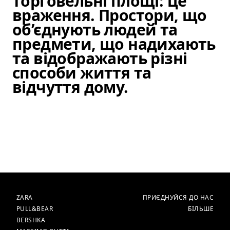
торговельні площі: це
враження. Простори, що
об’єднують людей та
предмети, що надихають
та відображають різні
способи життя та
відчуття дому.
Елемент зображення 1 з 1. Ску
БРЕНДИ
ГОЛОВНА
ZARA
ПРИЄДНУЙСЯ ДО НАС
PULL&BEAR
БІЛЬШЕ
BERSHKA