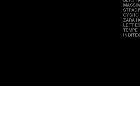
BERSH
MASSIM
STRADI
OYSHO
ZARA 
LEFTIE
TEMPE
INDITE