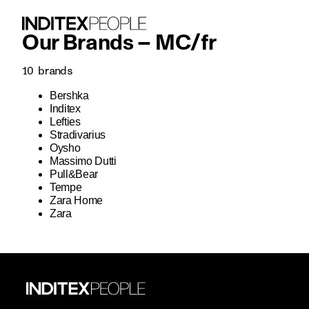
Our Brands –
MC
/
fr
10
brands
Bershka
Inditex
Lefties
Stradivarius
Oysho
Massimo Dutti
Pull&Bear
Tempe
Zara Home
Zara