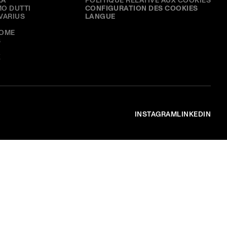
KA
POLITIQUE RELATIVE AUX COOKIES
O DUTTI
CONFIGURATION DES COOKIES
VARIUS
LANGUE
HOME
S
X
INSTAGRAM
LINKEDIN