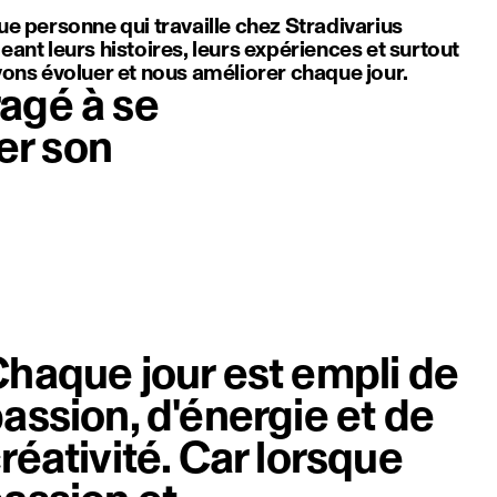
ue personne qui travaille chez Stradivarius
ant leurs histoires, leurs expériences et surtout
vons évoluer et nous améliorer chaque jour.
agé à se
cer son
Élém
haque jour est empli de
assion, d'énergie et de
réativité. Car lorsque