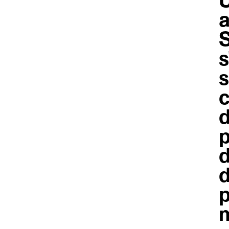
U
a
S
s
s
c
d
p
d
d
p
m