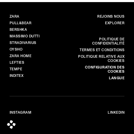
MARQUES
PRINCIPAL
ZARA
REJOINS NOUS
PULL&BEAR
EXPLORER
BERSHKA
MASSIMO DUTTI
PLUS
POLITIQUE DE
STRADIVARIUS
CONFIDENTIALITÉ
OYSHO
TERMES ET CONDITIONS
ZARA HOME
POLITIQUE RELATIVE AUX
COOKIES
LEFTIES
CONFIGURATION DES
TEMPE
COOKIES
INDITEX
LANGUE
INSTAGRAM
LINKEDIN
© ALL RIGHTS RESERVED