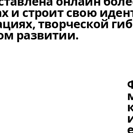
ставлена онлайн боле
ах и строит свою иде
ациях, творческой гиб
ом развитии.