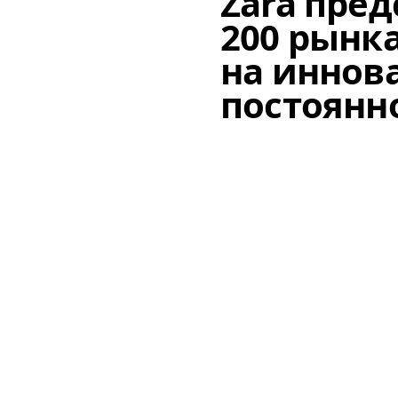
Zara пред
200 рынк
на иннов
постоянн