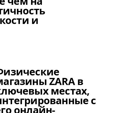
е чем на
нтичность
кости и
Элем
Физические
магазины ZARA в
ключевых местах,
интегрированные с
его онлайн-