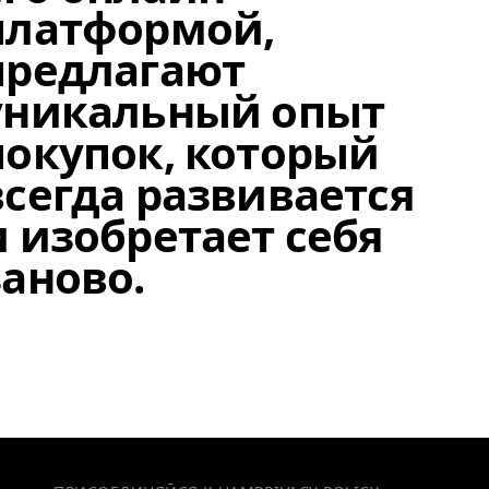
платформой,
предлагают
уникальный опыт
покупок, который
всегда развивается
и изобретает себя
заново.