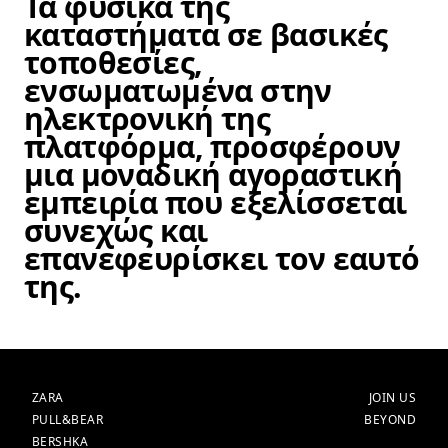
Τα φυσικά της
καταστήματα σε βασικές
τοποθεσίες,
ενσωματωμένα στην
ηλεκτρονική της
πλατφόρμα, προσφέρουν
μια μοναδική αγοραστική
εμπειρία που εξελίσσεται
συνεχώς και
επανεφευρίσκει τον εαυτό
της.
BRANDS
ΚΎΡΙΟ
ZARA
JOIN US
PULL&BEAR
BEYOND
BERSHKA