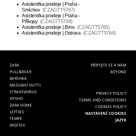
Asistent/ka prodeje | Praha -
Smíchov
(
CZAGTT5767
)
Asistent/ka prodeje | Praha -
Příkopy
(
CZAGTT5766
)
Asistent/ka prodeje | Brno
(
CZAGTT5765
)
Asistent/ka prodeje | Ostrava
(
CZAGTT5764
)
ZNAČKY
HLAVNÍ
ZARA
PŘIPOJTE SE K NÁM
PULL&BEAR
BEYOND
BERSHKA
MASSIMO DUTTI
STRADIVARIUS
VÍCE
PRIVACY POLICY
OYSHO
TERMS AND CONDITIONS
ZARA HOME
COOKIES POLICY
LEFTIES
NASTAVENÍ COOKIES
TEMPE
JAZYK
INDITEX