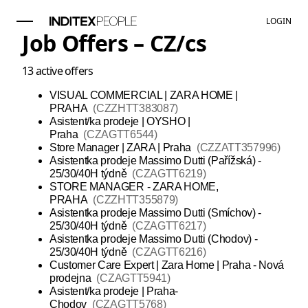
LOGIN
Job Offers –
CZ
/
cs
13
active offers
VISUAL COMMERCIAL | ZARA HOME |
PRAHA
(
CZZHTT383087
)
Asistent/ka prodeje | OYSHO |
Praha
(
CZAGTT6544
)
Store Manager | ZARA | Praha
(
CZZATT357996
)
Asistentka prodeje Massimo Dutti (Pařížská) -
25/30/40H týdně
(
CZAGTT6219
)
STORE MANAGER - ZARA HOME,
PRAHA
(
CZZHTT355879
)
Asistentka prodeje Massimo Dutti (Smíchov) -
25/30/40H týdně
(
CZAGTT6217
)
Asistentka prodeje Massimo Dutti (Chodov) -
25/30/40H týdně
(
CZAGTT6216
)
Customer Care Expert | Zara Home | Praha - Nová
prodejna
(
CZAGTT5941
)
Asistent/ka prodeje | Praha-
Chodov
(
CZAGTT5768
)