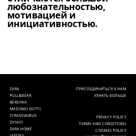
любознательностью,
мотивацией и
инициативностью.
Элемент изображение 1 из 6.
БРЕНДЫ
ГЛАВНАЯ
ZARA
ПРИСОЕДИНИТЬСЯ К НАМ
PULL&BEAR
УЗНАТЬ БОЛЬШЕ
BERSHKA
MASSIMO DUTTI
STRADIVARIUS
ЕЩЁ
PRIVACY POLICY
OYSHO
TERMS AND CONDITIONS
ZARA HOME
COOKIES POLICY
LEFTIES