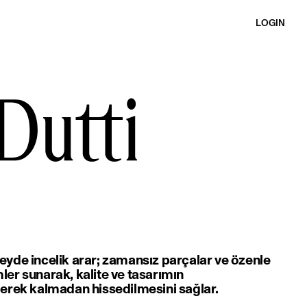
LOGIN
eyde incelik arar; zamansız parçalar ve özenle
er sunarak, kalite ve tasarımın
gerek kalmadan hissedilmesini sağlar.