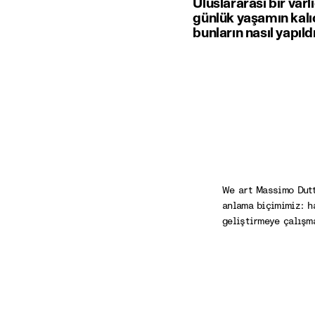
Uluslararası bir varl
günlük yaşamın kalıc
bunların nasıl yapı
We art Massimo Dutt
anlama biçimimiz: h
geliştirmeye çalışm