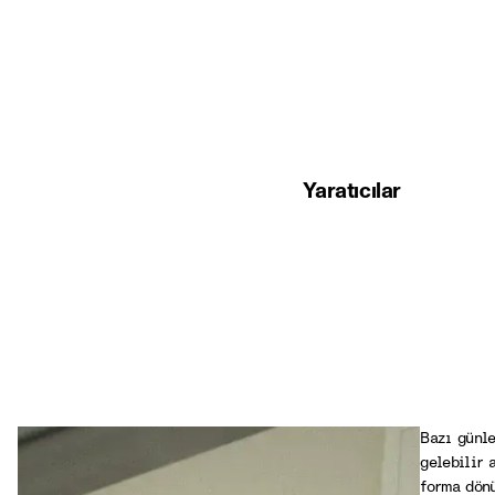
Yaratıcılar
Bazı günle
gelebilir 
forma dönü