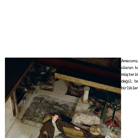
Amacımız
olanın k
müşterim
değil; b
birlikle