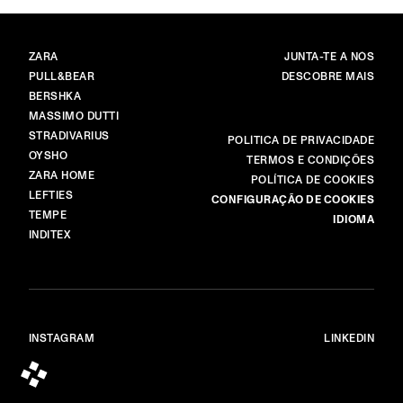
MARCAS
MENU
ZARA
JUNTA-TE A NÓS
PULL&BEAR
DESCOBRE MAIS
BERSHKA
MASSIMO DUTTI
STRADIVARIUS
MAIS
POLÍTICA DE PRIVACIDADE
OYSHO
TERMOS E CONDIÇÕES
ZARA HOME
POLÍTICA DE COOKIES
LEFTIES
CONFIGURAÇÃO DE COOKIES
TEMPE
IDIOMA
INDITEX
INSTAGRAM
LINKEDIN
© ALL RIGHTS RESERVED