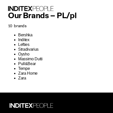
Our Brands –
PL
/
pl
10
brands
Bershka
Inditex
Lefties
Stradivarius
Oysho
Massimo Dutti
Pull&Bear
Tempe
Zara Home
Zara