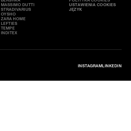
BERSHKA
POLITYKA COOKIES​
MASSIMO DUTTI
USTAWIENIA COOKIES
STRADIVARIUS
JĘZYK
OYSHO
ZARA HOME
LEFTIES
TEMPE
INDITEX
INSTAGRAM
LINKEDIN