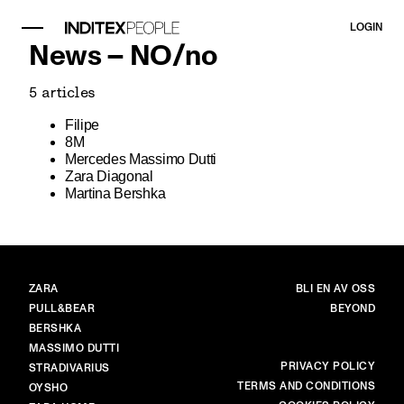
LOGIN
News –
NO
/
no
5
articles
Filipe
8M
Mercedes Massimo Dutti
Zara Diagonal
Martina Bershka
MERKER
HOVED
ZARA
BLI EN AV OSS
PULL&BEAR
BEYOND
BERSHKA
MASSIMO DUTTI
MER
PRIVACY POLICY
STRADIVARIUS
TERMS AND CONDITIONS
OYSHO